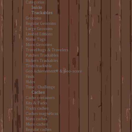
Categorias
Início
Trackables
Geocoins
Regular Geocoins
Large Geocoins
Limited Editions
Name Tags
Micro Geocoins
Travel bugs & Travelers
Patches Trackables
Stickers Trackables
Têxtil trackable
Geo Achievement® & Geo-score
Finds
Hides
Time / Challenge
Caches
Cache containers
Kits & Packs
Tricky caches
Caches magnéticas
Nano caches
Micro caches
Regular caches