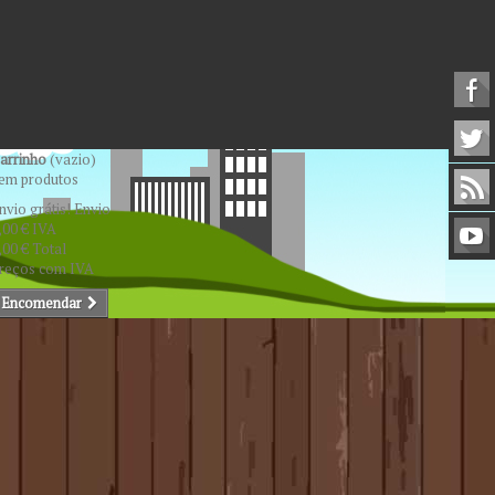
arrinho
(vazio)
em produtos
nvio grátis!
Envio
,00 €
IVA
,00 €
Total
reços com IVA
Encomendar