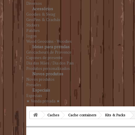
Diversos
Acessórios
Goodies & Swag
GeoPins & Crachás
Stickers
Patches
Jogos
Wood Geocoins - Woodies
Ideias para prendas
Géocacheurs de Provence
Cupones de presente
Dia das Mães / Dia dos Pais
Produtos personalizados
Novos produtos
Novos produtos
Presales
Especiais
Especiais
★ Venda privada ★
Caches
Cache containers
Kits & Packs