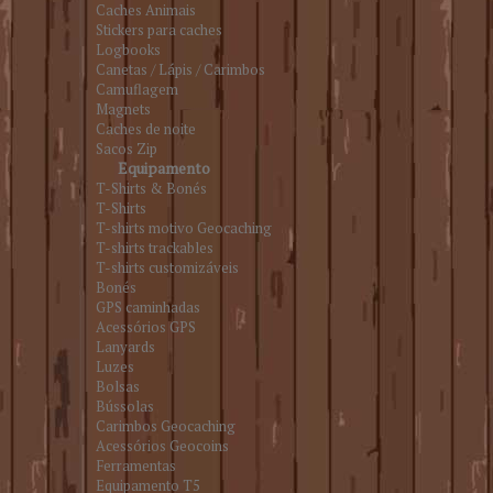
Caches Animais
Stickers para caches
Logbooks
Canetas / Lápis / Carimbos
Camuflagem
Magnets
Caches de noite
Sacos Zip
Equipamento
T-Shirts & Bonés
T-Shirts
T-shirts motivo Geocaching
T-shirts trackables
T-shirts customizáveis
Bonés
GPS caminhadas
Acessórios GPS
Lanyards
Luzes
Bolsas
Bússolas
Carimbos Geocaching
Acessórios Geocoins
Ferramentas
Equipamento T5