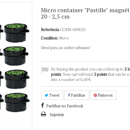
Micro container "Pastille" magnét
20 - 2,5 cm
Referência
CCBM-009X20
Condition:
Novo
Ideal para as caches urbanas!
By buying this product you can collect up to
2
l
points
. Your cart will total
2
points
that can be c
into a voucher of
0,40 €
.
Tweet
Partilhar
Pinterest
Partilhar no Facebook
Imprimir