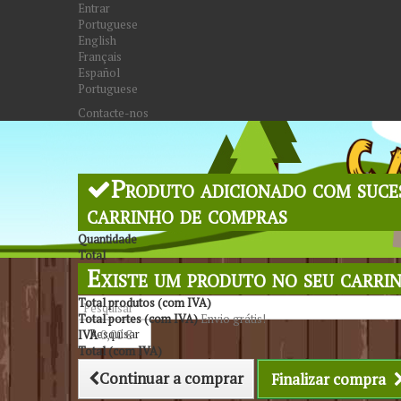
Entrar
Portuguese
English
Français
Español
Portuguese
Contacte-nos
Produto adicionado com suce
carrinho de compras
Quantidade
Total
Existe um produto no seu carri
Total produtos (com IVA)
Total portes (com IVA)
Envio grátis!
Pesquisar
IVA
0,00 €
Total (com IVA)
Continuar a comprar
Finalizar compra