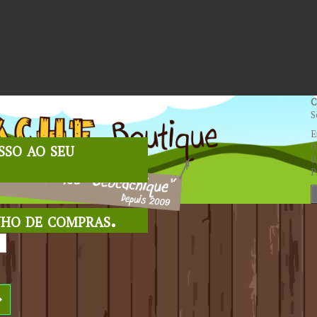
C
S
E
sso ao seu
0
0
P
nho de compras.