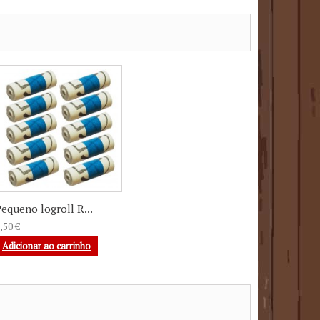
equeno logroll R...
,50 €
Adicionar ao carrinho