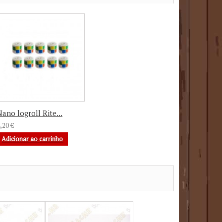
ano logroll Rite...
,20 €
Adicionar ao carrinho