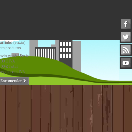
arrinho
(vazio)
em produtos
nvio grátis!
Envio
,00 €
IVA
,00 €
Total
reços com IVA
Encomendar