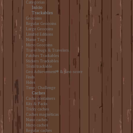
Categorias
Início
Trackables
Geocoins
Regular Geocoins
Large Geocoins
Limited Editions
Name Tags
Micro Geocoins
Travel bugs & Travelers
Patches Trackables
Stickers Trackables
Têxtil trackable
Geo Achievement® & Geo-score
Finds
Hides
Time / Challenge
Caches
Cache containers
Kits & Packs
Tricky caches
Caches magnéticas
Nano caches
Micro caches
Regular caches