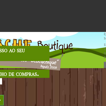
C
S
E
sso ao seu
0
0
P
nho de compras.