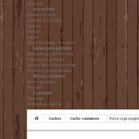
Diversos
Acessórios
Goodies & Swag
GeoPins & Crachás
Stickers
Patches
Jogos
Wood Geocoins - Woodies
Ideias para prendas
Géocacheurs de Provence
Cupones de presente
Dia das Mães / Dia dos Pais
Produtos personalizados
Novos produtos
Novos produtos
Presales
Especiais
Especiais
★ Venda privada ★
Caches
Cache containers
Porca cega magné