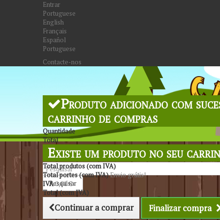
Entrar
Portuguese
English
Français
Español
Portuguese
Contacte-nos
Produto adicionado com suce
carrinho de compras
Quantidade
Total
Existe um produto no seu carri
Total produtos (com IVA)
Total portes (com IVA)
Envio grátis!
Pesquisar
IVA
0,00 €
Total (com IVA)
Continuar a comprar
Finalizar compra