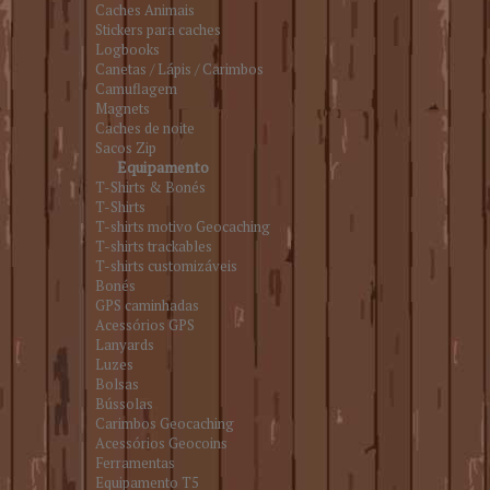
Caches Animais
Stickers para caches
Logbooks
Canetas / Lápis / Carimbos
Camuflagem
Magnets
Caches de noite
Sacos Zip
Equipamento
T-Shirts & Bonés
T-Shirts
T-shirts motivo Geocaching
T-shirts trackables
T-shirts customizáveis
Bonés
GPS caminhadas
Acessórios GPS
Lanyards
Luzes
Bolsas
Bússolas
Carimbos Geocaching
Acessórios Geocoins
Ferramentas
Equipamento T5