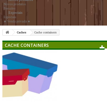
Novos produtos
Presales
Especiais
Especiais
★ Venda privada ★
Caches
Cache containers
CACHE CONTAINERS