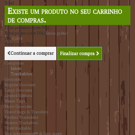
Total
Existe um produto no seu carrinho
de compras.
Total produtos (com IVA)
Total portes (com IVA)
Envio grátis!
IVA
0,00 €
Total (com IVA)
Continuar a comprar
Finalizar compra
Categorias
Início
Trackables
Geocoins
Regular Geocoins
Large Geocoins
Limited Editions
Name Tags
Micro Geocoins
Travel bugs & Travelers
Patches Trackables
Stickers Trackables
Têxtil trackable
Geo Achievement® & Geo-score