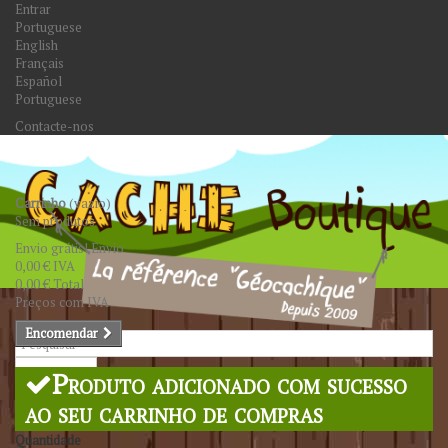
Entrar
Portuguese
English
Français
Español
Portuguese
Contacte-nos
Carrinho
(vazio)
Sem produtos
Envio grátis!
Envio
0,00 €
IVA
0,00 €
Total
Preços com IVA
Encomendar
Pesquisar
Produto adicionado com sucesso
ao seu carrinho de compras
Quantidade