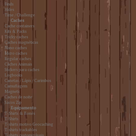
Finds
Hides
Time / Challenge
Caches
Cache containers
Kits & Packs
Tricky caches
Caches magnéticas
Nano caches
Micro caches
Regular caches
Caches Animais
Stickers para caches
Logbooks
Canetas / Lápis / Carimbos
Camuflagem
Magnets
Caches de noite
Sacos Zip
Equipamento
T-Shirts & Bonés
T-Shirts
T-shirts motivo Geocaching
T-shirts trackables
T-shirts customizáveis