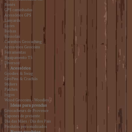
Bonés
GPS caminhadas
Acessórios GPS
Lanyards
Luzes
Bolsas
Bússolas
Carimbos Geocaching
Acessórios Geocoins
Ferramentas
Equipamento T5
Diversos
Acessórios
Goodies & Swag
GeoPins & Crachás
Stickers
Patches
Jogos
Wood Geocoins - Woodies
Ideias para prendas
Géocacheurs de Provence
Cupones de presente
Dia das Mães / Dia dos Pais
Produtos personalizados
Novos produtos