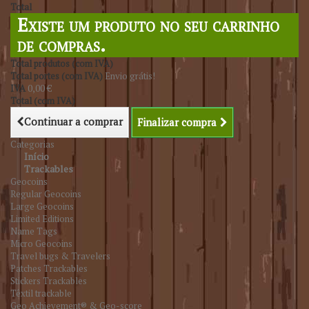
Total
Existe um produto no seu carrinho
de compras.
Total produtos (com IVA)
Total portes (com IVA)
Envio grátis!
IVA
0,00 €
Total (com IVA)
Continuar a comprar
Finalizar compra
Categorias
Início
Trackables
Geocoins
Regular Geocoins
Large Geocoins
Limited Editions
Name Tags
Micro Geocoins
Travel bugs & Travelers
Patches Trackables
Stickers Trackables
Têxtil trackable
Geo Achievement® & Geo-score