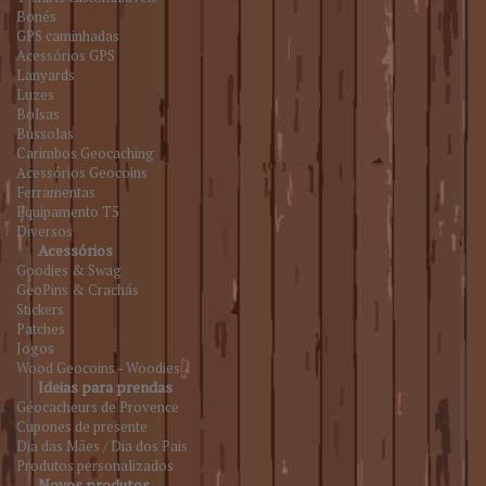
Bonés
GPS caminhadas
Acessórios GPS
Lanyards
Luzes
Bolsas
Bússolas
Carimbos Geocaching
Acessórios Geocoins
Ferramentas
Equipamento T5
Diversos
Acessórios
Goodies & Swag
GeoPins & Crachás
Stickers
Patches
Jogos
Wood Geocoins - Woodies
Ideias para prendas
Géocacheurs de Provence
Cupones de presente
Dia das Mães / Dia dos Pais
Produtos personalizados
Novos produtos