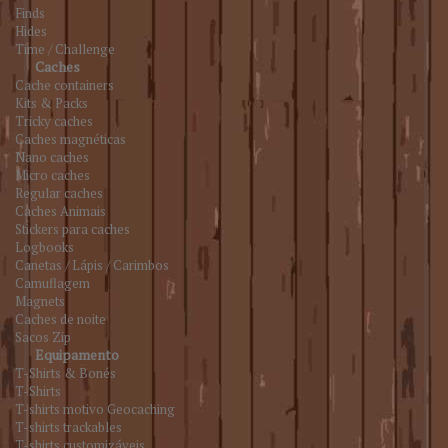
Finds
Hides
Time / Challenge
Caches
Cache containers
Kits & Packs
Tricky caches
Caches magnéticas
Nano caches
Micro caches
Regular caches
Caches Animais
Stickers para caches
Logbooks
Canetas / Lápis / Carimbos
Camuflagem
Magnets
Caches de noite
Sacos Zip
Equipamento
T-Shirts & Bonés
T-Shirts
T-shirts motivo Geocaching
T-shirts trackables
T-shirts customizáveis