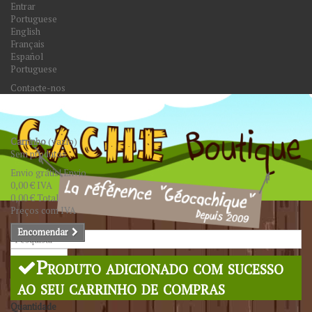
Entrar
Portuguese
English
Français
Español
Portuguese
Contacte-nos
Carrinho
(vazio)
Sem produtos
Envio grátis!
Envio
0,00 €
IVA
0,00 €
Total
Preços com IVA
Encomendar
Pesquisar
Produto adicionado com sucesso
ao seu carrinho de compras
Quantidade