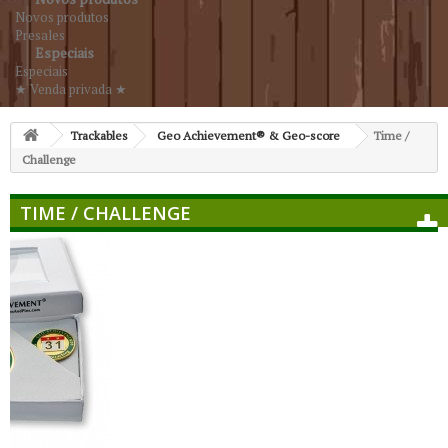
Novos produtos
Presales
Especiais
Especiais
★ Venda privada ★
Trackables
Geo Achievement® & Geo-score
Time /
Challenge
TIME / CHALLENGE