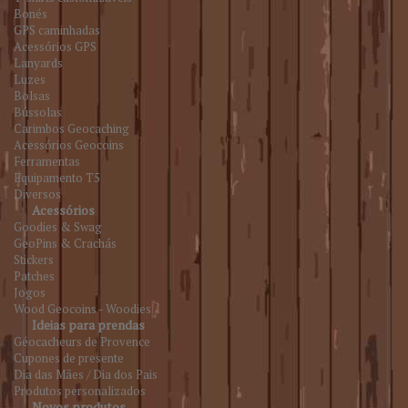
Bonés
GPS caminhadas
Acessórios GPS
Lanyards
Luzes
Bolsas
Bússolas
Carimbos Geocaching
Acessórios Geocoins
Ferramentas
Equipamento T5
Diversos
Acessórios
Goodies & Swag
GeoPins & Crachás
Stickers
Patches
Jogos
Wood Geocoins - Woodies
Ideias para prendas
Géocacheurs de Provence
Cupones de presente
Dia das Mães / Dia dos Pais
Produtos personalizados
Novos produtos