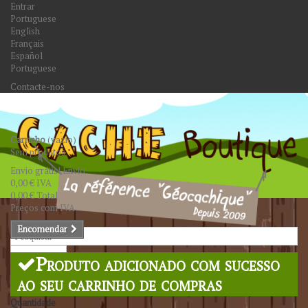
Entrar
Portuguese
English
Français
Español
Portuguese
Contacte-nos
Carrinho
(vazio)
Sem produtos
Envio grátis!
Envio
0,00 €
IVA
0,00 €
Total
Preços com IVA
Encomendar
Pesquisar
Produto adicionado com sucesso
ao seu carrinho de compras
Quantidade