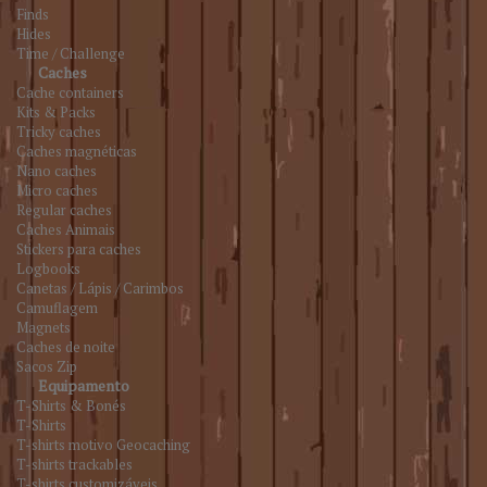
Finds
Hides
Time / Challenge
Caches
Cache containers
Kits & Packs
Tricky caches
Caches magnéticas
Nano caches
Micro caches
Regular caches
Caches Animais
Stickers para caches
Logbooks
Canetas / Lápis / Carimbos
Camuflagem
Magnets
Caches de noite
Sacos Zip
Equipamento
T-Shirts & Bonés
T-Shirts
T-shirts motivo Geocaching
T-shirts trackables
T-shirts customizáveis