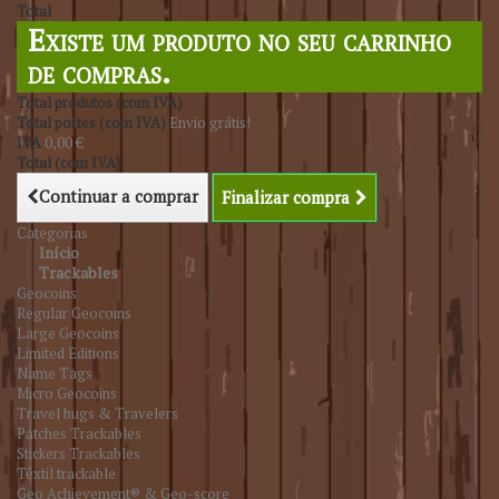
Total
Existe um produto no seu carrinho
de compras.
Total produtos (com IVA)
Total portes (com IVA)
Envio grátis!
IVA
0,00 €
Total (com IVA)
Continuar a comprar
Finalizar compra
Categorias
Início
Trackables
Geocoins
Regular Geocoins
Large Geocoins
Limited Editions
Name Tags
Micro Geocoins
Travel bugs & Travelers
Patches Trackables
Stickers Trackables
Têxtil trackable
Geo Achievement® & Geo-score