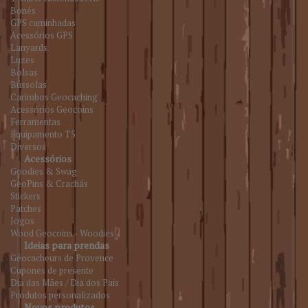
Bonés
GPS caminhadas
Acessórios GPS
Lanyards
Luzes
Bolsas
Bússolas
Carimbos Geocaching
Acessórios Geocoins
Ferramentas
Equipamento T5
Diversos
Acessórios
Goodies & Swag
GeoPins & Crachás
Stickers
Patches
Jogos
Wood Geocoins - Woodies
Ideias para prendas
Géocacheurs de Provence
Cupones de presente
Dia das Mães / Dia dos Pais
Produtos personalizados
Novos produtos