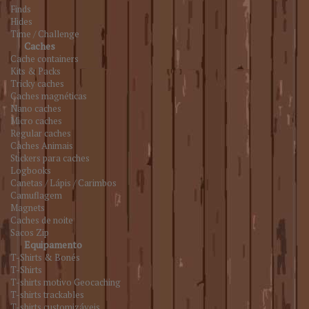
Finds
Hides
Time / Challenge
Caches
Cache containers
Kits & Packs
Tricky caches
Caches magnéticas
Nano caches
Micro caches
Regular caches
Caches Animais
Stickers para caches
Logbooks
Canetas / Lápis / Carimbos
Camuflagem
Magnets
Caches de noite
Sacos Zip
Equipamento
T-Shirts & Bonés
T-Shirts
T-shirts motivo Geocaching
T-shirts trackables
T-shirts customizáveis