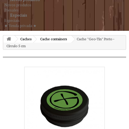
Novos produtos
Presales
Especiais
Especiais
★ Venda privada ★
Caches
Cache containers
Cache "Geo-Tin" Preto -
Círculo 5 cm