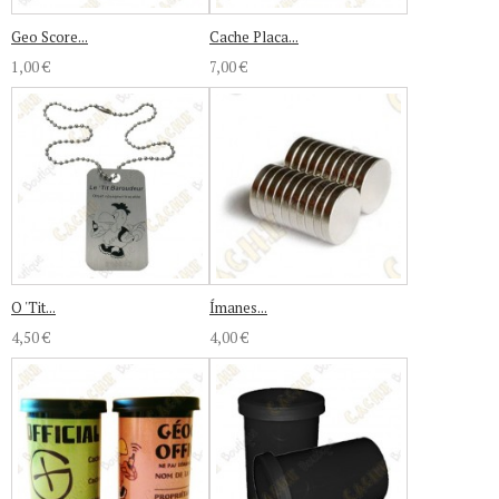
Geo Score...
Cache Placa...
1,00 €
7,00 €
O 'Tit...
Ímanes...
4,50 €
4,00 €