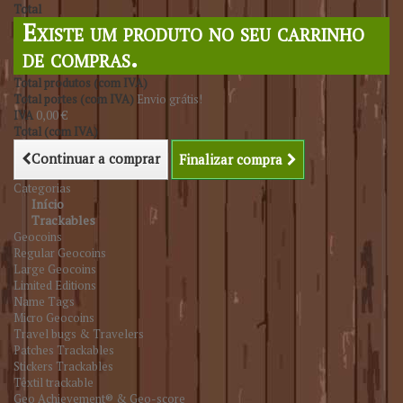
Total
Existe um produto no seu carrinho
de compras.
Total produtos (com IVA)
Total portes (com IVA)
Envio grátis!
IVA
0,00 €
Total (com IVA)
Continuar a comprar
Finalizar compra
Categorias
Início
Trackables
Geocoins
Regular Geocoins
Large Geocoins
Limited Editions
Name Tags
Micro Geocoins
Travel bugs & Travelers
Patches Trackables
Stickers Trackables
Têxtil trackable
Geo Achievement® & Geo-score