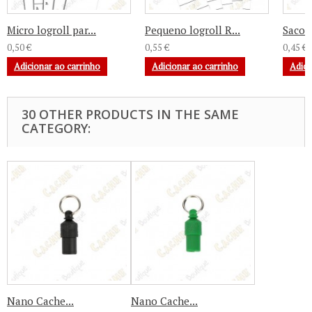
Micro logroll par...
Pequeno logroll R...
Sacos 
0,50 €
0,55 €
0,45 €
Adicionar ao carrinho
Adicionar ao carrinho
Adici
30 OTHER PRODUCTS IN THE SAME
CATEGORY:
Nano Cache...
Nano Cache...