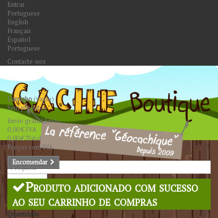
Entrar
Portuguese
English
Français
Español
Portuguese
Contacte-nos
Carrinho
(vazio)
Sem produtos
Envio grátis!
Envio
0,00 €
IVA
0,00 €
Total
Preços com IVA
Encomendar
Pesquisar
Produto adicionado com sucesso
ao seu carrinho de compras
Quantidade