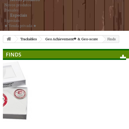
Novos produtos
Presales
Especiais
Especiais
★ Venda privada ★
Trackables
Geo Achievement® & Geo-score
Finds
FINDS