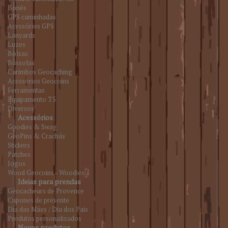
Bonés
GPS caminhadas
Acessórios GPS
Lanyards
Luzes
Bolsas
Bússolas
Carimbos Geocaching
Acessórios Geocoins
Ferramentas
Equipamento T5
Diversos
Acessórios
Goodies & Swag
GeoPins & Crachás
Stickers
Patches
Jogos
Wood Geocoins - Woodies
Ideias para prendas
Géocacheurs de Provence
Cupones de presente
Dia das Mães / Dia dos Pais
Produtos personalizados
Novos produtos