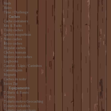
Finds
Hides
Time / Challenge
Caches
Cache containers
Kits & Packs
Tricky caches
Caches magnéticas
Nano caches
Micro caches
Regular caches
Caches Animais
Stickers para caches
Logbooks
Canetas / Lápis / Carimbos
Camuflagem
Magnets
Caches de noite
Sacos Zip
Equipamento
T-Shirts & Bonés
T-Shirts
T-shirts motivo Geocaching
T-shirts trackables
T-shirts customizáveis