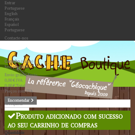
Entrar
Portuguese
English
Français
Español
Portuguese
Contacte-nos
Carrinho
(vazio)
Sem produtos
Envio grátis!
Envio
0,00 €
IVA
0,00 €
Total
Preços com IVA
Encomendar
Pesquisar
Produto adicionado com sucesso
ao seu carrinho de compras
Quantidade