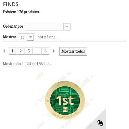
FINDS
Existem 136 produtos.
Ordenar por
--
Mostrar
por página
24
1
2
3
...
6
Mostrar todos
Mostrando 1 - 24 de 136 itens