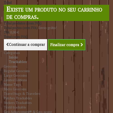
Total
Existe um produto no seu carrinho
de compras.
Total produtos (com IVA)
Total portes (com IVA)
Envio grátis!
IVA
0,00 €
Total (com IVA)
Continuar a comprar
Finalizar compra
Categorias
Início
Trackables
Geocoins
Regular Geocoins
Large Geocoins
Limited Editions
Name Tags
Micro Geocoins
Travel bugs & Travelers
Patches Trackables
Stickers Trackables
Têxtil trackable
Geo Achievement® & Geo-score