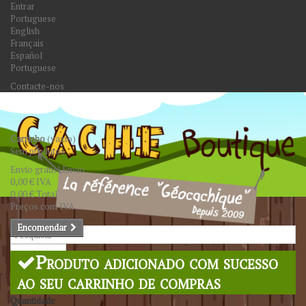
Entrar
Portuguese
English
Français
Español
Portuguese
Contacte-nos
Carrinho
(vazio)
Sem produtos
Envio grátis!
Envio
0,00 €
IVA
0,00 €
Total
Preços com IVA
Encomendar
Pesquisar
Produto adicionado com sucesso
ao seu carrinho de compras
Quantidade