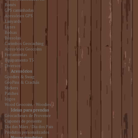
Bonés
GPS caminhadas
Acessórios GPS
Lanyards
Luzes
Bolsas
Bússolas
Carimbos Geocaching
Acessórios Geocoins
Ferramentas
Equipamento T5
Diversos
Acessórios
Goodies & Swag
GeoPins & Crachás
Stickers
Patches
Jogos
Wood Geocoins - Woodies
Ideias para prendas
Géocacheurs de Provence
Cupones de presente
Dia das Mães / Dia dos Pais
Produtos personalizados
Novos produtos