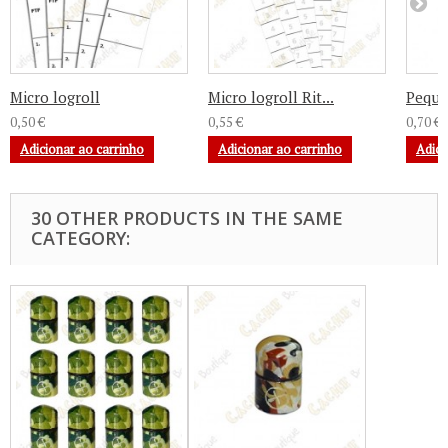
Micro logroll
Micro logroll Rit...
Pequen
0,50 €
0,55 €
0,70 €
Adicionar ao carrinho
Adicionar ao carrinho
Adici
30 OTHER PRODUCTS IN THE SAME
CATEGORY: