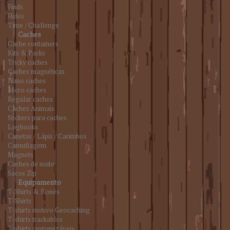
Finds
Hides
Time / Challenge
Caches
Cache containers
Kits & Packs
Tricky caches
Caches magnéticas
Nano caches
Micro caches
Regular caches
Caches Animais
Stickers para caches
Logbooks
Canetas / Lápis / Carimbos
Camuflagem
Magnets
Caches de noite
Sacos Zip
Equipamento
T-Shirts & Bonés
T-Shirts
T-shirts motivo Geocaching
T-shirts trackables
T-shirts customizáveis