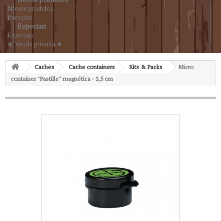
Novos produtos
Presales
Especiais
Especiais
★ Venda privada ★
Caches
Cache containers
Kits & Packs
Micro
container "Pastille" magnética - 2,5 cm