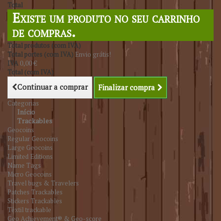
Total
Existe um produto no seu carrinho
de compras.
Total produtos (com IVA)
Total portes (com IVA)
Envio grátis!
IVA
0,00 €
Total (com IVA)
Continuar a comprar
Finalizar compra
Categorias
Início
Trackables
Geocoins
Regular Geocoins
Large Geocoins
Limited Editions
Name Tags
Micro Geocoins
Travel bugs & Travelers
Patches Trackables
Stickers Trackables
Têxtil trackable
Geo Achievement® & Geo-score