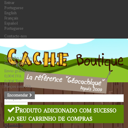
Entrar
Portuguese
English
Français
Español
Portuguese
Contacte-nos
Carrinho
(vazio)
Sem produtos
Envio grátis!
Envio
0,00 €
IVA
0,00 €
Total
Preços com IVA
Encomendar
Pesquisar
Produto adicionado com sucesso
ao seu carrinho de compras
Quantidade