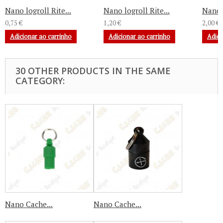
Nano logroll Rite...
Nano logroll Rite...
Nano l
0,75 €
1,20 €
2,00 €
Adicionar ao carrinho
Adicionar ao carrinho
Adici
30 OTHER PRODUCTS IN THE SAME
CATEGORY:
Nano Cache...
Nano Cache...