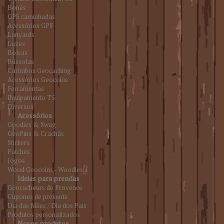
Bonés
GPS caminhadas
Acessórios GPS
Lanyards
Luzes
Bolsas
Bússolas
Carimbos Geocaching
Acessórios Geocoins
Ferramentas
Equipamento T5
Diversos
Acessórios
Goodies & Swag
GeoPins & Crachás
Stickers
Patches
Jogos
Wood Geocoins - Woodies
Ideias para prendas
Géocacheurs de Provence
Cupones de presente
Dia das Mães / Dia dos Pais
Produtos personalizados
Novos produtos