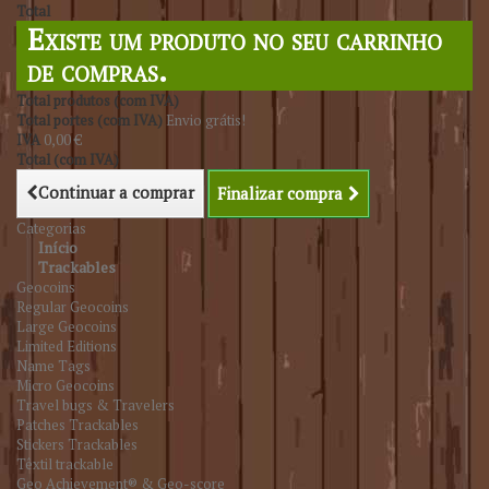
Total
Existe um produto no seu carrinho
de compras.
Total produtos (com IVA)
Total portes (com IVA)
Envio grátis!
IVA
0,00 €
Total (com IVA)
Continuar a comprar
Finalizar compra
Categorias
Início
Trackables
Geocoins
Regular Geocoins
Large Geocoins
Limited Editions
Name Tags
Micro Geocoins
Travel bugs & Travelers
Patches Trackables
Stickers Trackables
Têxtil trackable
Geo Achievement® & Geo-score