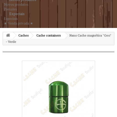
Novos produtos
Presales
Especiais
Especiais
★ Venda privada ★
Caches
Cache containers
Nano Cache magnética "Geo"
- Verde