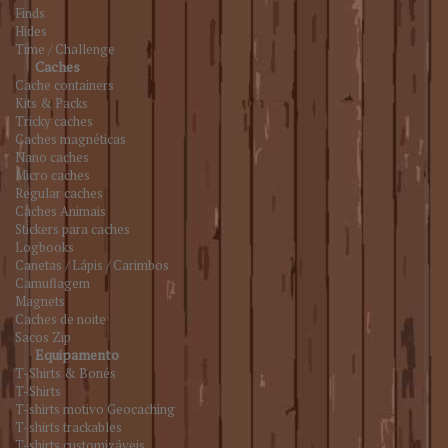
Finds
Hides
Time / Challenge
Caches
Cache containers
Kits & Packs
Tricky caches
Caches magnéticas
Nano caches
Micro caches
Regular caches
Caches Animais
Stickers para caches
Logbooks
Canetas / Lápis / Carimbos
Camuflagem
Magnets
Caches de noite
Sacos Zip
Equipamento
T-Shirts & Bonés
T-Shirts
T-shirts motivo Geocaching
T-shirts trackables
T-shirts customizáveis