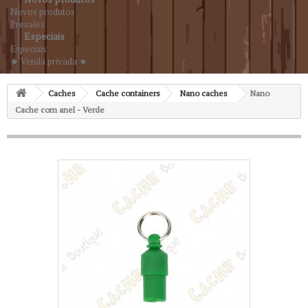
Novos produtos
Presales
Especiais
Especiais
★ Venda privada ★
Caches
Cache containers
Nano caches
Nano
Cache com anel - Verde