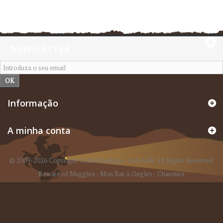
NEWSLETTER
OK
Informação
A minha conta
© 2009-2026 Copyright CacheBoutique - SAS iGilli. All Rights Reserved.
Beware of Muggles
-
Mon Bar à Ongles
-
Charmies