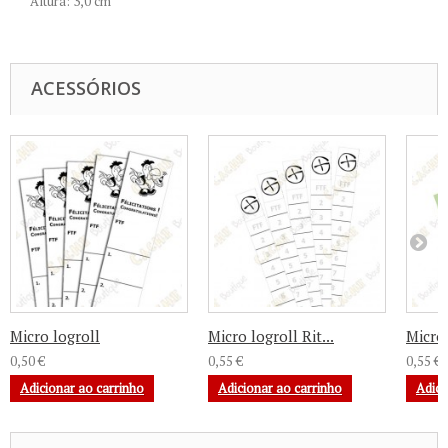
Altura: 3,0 cm
ACESSÓRIOS
Micro logroll
Micro logroll Rit...
Micro 
0,50 €
0,55 €
0,55 €
Adicionar ao carrinho
Adicionar ao carrinho
Adici