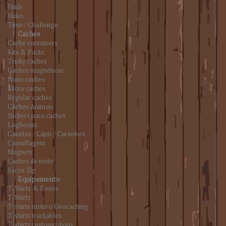
Finds
Hides
Time / Challenge
Caches
Cache containers
Kits & Packs
Tricky caches
Caches magnéticas
Nano caches
Micro caches
Regular caches
Caches Animais
Stickers para caches
Logbooks
Canetas / Lápis / Carimbos
Camuflagem
Magnets
Caches de noite
Sacos Zip
Equipamento
T-Shirts & Bonés
T-Shirts
T-shirts motivo Geocaching
T-shirts trackables
T-shirts customizáveis