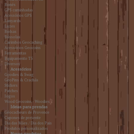
Bonés
GPS caminhadas
Acessórios GPS
Lanyards
Luzes
Bolsas
Bússolas
Carimbos Geocaching
Acessórios Geocoins
Ferramentas
Equipamento T5
Diversos
Acessórios
Goodies & Swag
GeoPins & Crachás
Stickers
Patches
Jogos
Wood Geocoins - Woodies
Ideias para prendas
Géocacheurs de Provence
Cupones de presente
Dia das Mães / Dia dos Pais
Produtos personalizados
Novos produtos