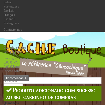
Entrar
Portuguese
English
Français
Español
Portuguese
Contacte-nos
Carrinho
(vazio)
Sem produtos
Envio grátis!
Envio
0,00 €
IVA
0,00 €
Total
Preços com IVA
Encomendar
Pesquisar
Produto adicionado com sucesso
ao seu carrinho de compras
Quantidade