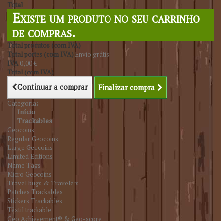
Total
Existe um produto no seu carrinho
de compras.
Total produtos (com IVA)
Total portes (com IVA)
Envio grátis!
IVA
0,00 €
Total (com IVA)
Continuar a comprar
Finalizar compra
Categorias
Início
Trackables
Geocoins
Regular Geocoins
Large Geocoins
Limited Editions
Name Tags
Micro Geocoins
Travel bugs & Travelers
Patches Trackables
Stickers Trackables
Têxtil trackable
Geo Achievement® & Geo-score