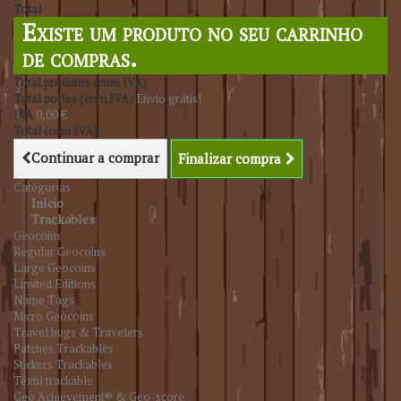
Total
Existe um produto no seu carrinho
de compras.
Total produtos (com IVA)
Total portes (com IVA)
Envio grátis!
IVA
0,00 €
Total (com IVA)
Continuar a comprar
Finalizar compra
Categorias
Início
Trackables
Geocoins
Regular Geocoins
Large Geocoins
Limited Editions
Name Tags
Micro Geocoins
Travel bugs & Travelers
Patches Trackables
Stickers Trackables
Têxtil trackable
Geo Achievement® & Geo-score