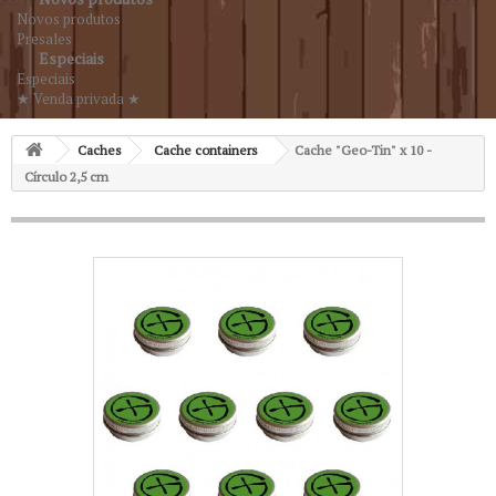
Novos produtos
Presales
Especiais
Especiais
★ Venda privada ★
Caches
Cache containers
Cache "Geo-Tin" x 10 -
Círculo 2,5 cm