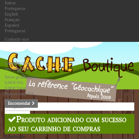
Entrar
Portuguese
English
Français
Español
Portuguese
Contacte-nos
Carrinho
(vazio)
Sem produtos
Envio grátis!
Envio
0,00 €
IVA
0,00 €
Total
Preços com IVA
Encomendar
Pesquisar
Produto adicionado com sucesso
ao seu carrinho de compras
Quantidade