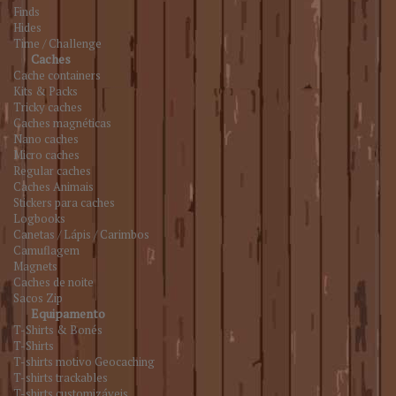
Finds
Hides
Time / Challenge
Caches
Cache containers
Kits & Packs
Tricky caches
Caches magnéticas
Nano caches
Micro caches
Regular caches
Caches Animais
Stickers para caches
Logbooks
Canetas / Lápis / Carimbos
Camuflagem
Magnets
Caches de noite
Sacos Zip
Equipamento
T-Shirts & Bonés
T-Shirts
T-shirts motivo Geocaching
T-shirts trackables
T-shirts customizáveis