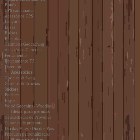
Bonés
GPS caminhadas
Acessórios GPS
Lanyards
Luzes
Bolsas
Bússolas
Carimbos Geocaching
Acessórios Geocoins
Ferramentas
Equipamento T5
Diversos
Acessórios
Goodies & Swag
GeoPins & Crachás
Stickers
Patches
Jogos
Wood Geocoins - Woodies
Ideias para prendas
Géocacheurs de Provence
Cupones de presente
Dia das Mães / Dia dos Pais
Produtos personalizados
Novos produtos