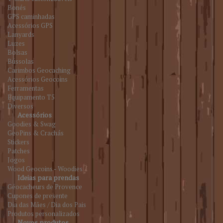
Bonés
GPS caminhadas
Acessórios GPS
Lanyards
Luzes
Bolsas
Bússolas
Carimbos Geocaching
Acessórios Geocoins
Ferramentas
Equipamento T5
Diversos
Acessórios
Goodies & Swag
GeoPins & Crachás
Stickers
Patches
Jogos
Wood Geocoins - Woodies
Ideias para prendas
Géocacheurs de Provence
Cupones de presente
Dia das Mães / Dia dos Pais
Produtos personalizados
Novos produtos