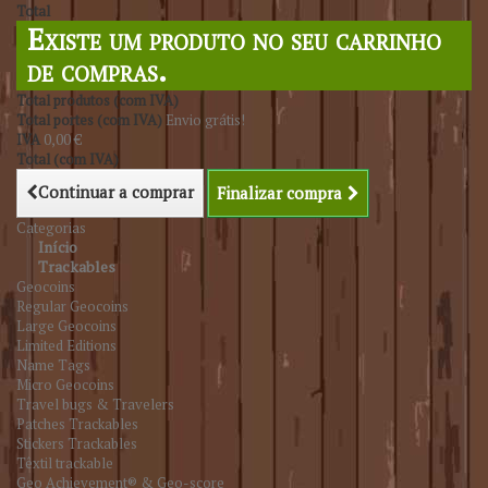
Total
Existe um produto no seu carrinho
de compras.
Total produtos (com IVA)
Total portes (com IVA)
Envio grátis!
IVA
0,00 €
Total (com IVA)
Continuar a comprar
Finalizar compra
Categorias
Início
Trackables
Geocoins
Regular Geocoins
Large Geocoins
Limited Editions
Name Tags
Micro Geocoins
Travel bugs & Travelers
Patches Trackables
Stickers Trackables
Têxtil trackable
Geo Achievement® & Geo-score