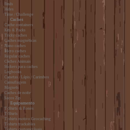
Finds
Hides
Time / Challenge
Caches
Cache containers
Kits & Packs
Tricky caches
Caches magnéticas
Nano caches
Micro caches
Regular caches
Caches Animais
Stickers para caches
Logbooks
Canetas / Lápis / Carimbos
Camuflagem
Magnets
Caches de noite
Sacos Zip
Equipamento
T-Shirts & Bonés
T-Shirts
T-shirts motivo Geocaching
T-shirts trackables
T-shirts customizáveis