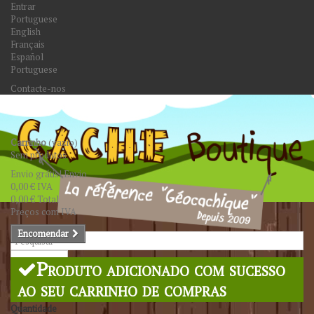
Entrar
Portuguese
English
Français
Español
Portuguese
Contacte-nos
Carrinho
(vazio)
Sem produtos
Envio grátis!
Envio
0,00 €
IVA
0,00 €
Total
Preços com IVA
Encomendar
Pesquisar
Produto adicionado com sucesso
ao seu carrinho de compras
Quantidade