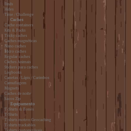
Finds
Hides
Time / Challenge
Caches
Cache containers
Kits & Packs
Tricky caches
Caches magnéticas
Nano caches
Micro caches
Regular caches
Caches Animais
Stickers para caches
Logbooks
Canetas / Lápis / Carimbos
Camuflagem
Magnets
Caches de noite
Sacos Zip
Equipamento
T-Shirts & Bonés
T-Shirts
T-shirts motivo Geocaching
T-shirts trackables
T-shirts customizáveis