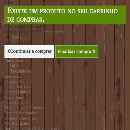
Total
Existe um produto no seu carrinho
de compras.
Total produtos (com IVA)
Total portes (com IVA)
Envio grátis!
IVA
0,00 €
Total (com IVA)
Continuar a comprar
Finalizar compra
Categorias
Início
Trackables
Geocoins
Regular Geocoins
Large Geocoins
Limited Editions
Name Tags
Micro Geocoins
Travel bugs & Travelers
Patches Trackables
Stickers Trackables
Têxtil trackable
Geo Achievement® & Geo-score