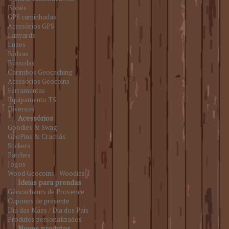
Bonés
GPS caminhadas
Acessórios GPS
Lanyards
Luzes
Bolsas
Bússolas
Carimbos Geocaching
Acessórios Geocoins
Ferramentas
Equipamento T5
Diversos
Acessórios
Goodies & Swag
GeoPins & Crachás
Stickers
Patches
Jogos
Wood Geocoins - Woodies
Ideias para prendas
Géocacheurs de Provence
Cupones de presente
Dia das Mães / Dia dos Pais
Produtos personalizados
Novos produtos