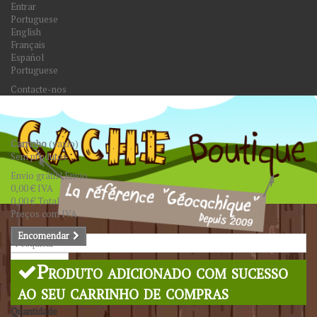
Entrar
Portuguese
English
Français
Español
Portuguese
Contacte-nos
Carrinho
(vazio)
Sem produtos
Envio grátis!
Envio
0,00 €
IVA
0,00 €
Total
Preços com IVA
Encomendar
Pesquisar
Produto adicionado com sucesso
ao seu carrinho de compras
Quantidade