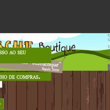
C
S
E
sso ao seu
0
0
P
nho de compras.