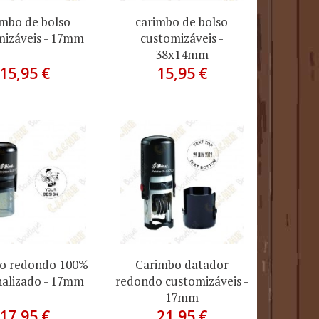
imbo de bolso
carimbo de bolso
mizáveis - 17mm
customizáveis -
38x14mm
15,95 €
15,95 €
o redondo 100%
Carimbo datador
nalizado - 17mm
redondo customizáveis -
17mm
17,95 €
21,95 €