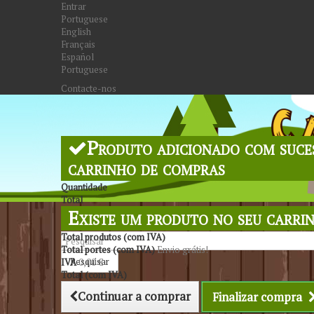
Entrar
Portuguese
English
Français
Español
Portuguese
Contacte-nos
Produto adicionado com suce
carrinho de compras
Quantidade
Total
Existe um produto no seu carri
Total produtos (com IVA)
Total portes (com IVA)
Envio grátis!
Pesquisar
IVA
0,00 €
Total (com IVA)
Continuar a comprar
Finalizar compra