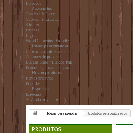
Diversos
Acessórios
Goodies & Swag
GeoPins & Crachás
Stickers
Patches
Jogos
Wood Geocoins - Woodies
Ideias para prendas
Géocacheurs de Provence
Cupones de presente
Dia das Mães / Dia dos Pais
Produtos personalizados
Novos produtos
Novos produtos
Presales
Especiais
Especiais
★ Venda privada ★
Ideias para prendas
Produtos personalizados
PRODUTOS