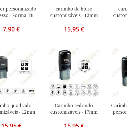
er personalizado
carimbo de bolso
car
esso - Forma TB
customizáveis - 12mm
custo
7,90 €
15,95 €
imbo quadrado
Carimbo redondo
Carimb
mizáveis - 12mm
customizáveis - 17mm
perso
15,95 €
15,95 €