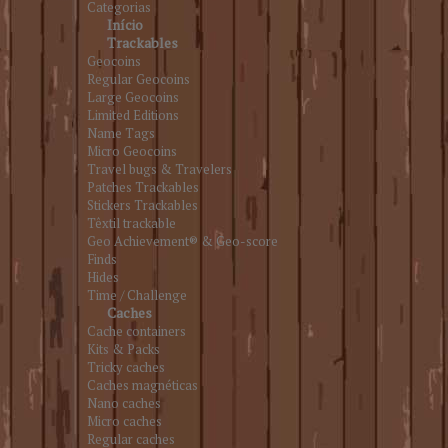
Categorias
Início
Trackables
Geocoins
Regular Geocoins
Large Geocoins
Limited Editions
Name Tags
Micro Geocoins
Travel bugs & Travelers
Patches Trackables
Stickers Trackables
Têxtil trackable
Geo Achievement® & Geo-score
Finds
Hides
Time / Challenge
Caches
Cache containers
Kits & Packs
Tricky caches
Caches magnéticas
Nano caches
Micro caches
Regular caches