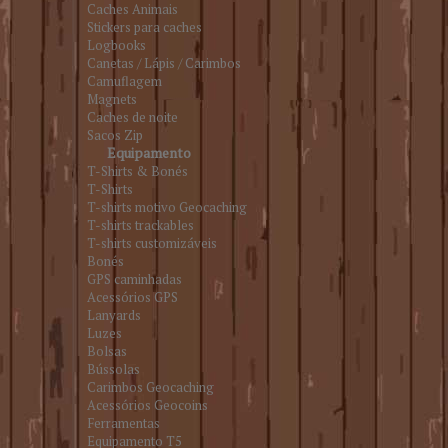
Caches Animais
Stickers para caches
Logbooks
Canetas / Lápis / Carimbos
Camuflagem
Magnets
Caches de noite
Sacos Zip
Equipamento
T-Shirts & Bonés
T-Shirts
T-shirts motivo Geocaching
T-shirts trackables
T-shirts customizáveis
Bonés
GPS caminhadas
Acessórios GPS
Lanyards
Luzes
Bolsas
Bússolas
Carimbos Geocaching
Acessórios Geocoins
Ferramentas
Equipamento T5