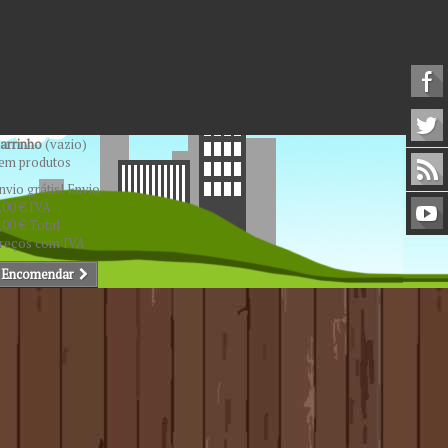
arrinho
(vazio)
em produtos
nvio grátis!
Envio
,00 €
IVA
,00 €
Total
reços com IVA
Encomendar