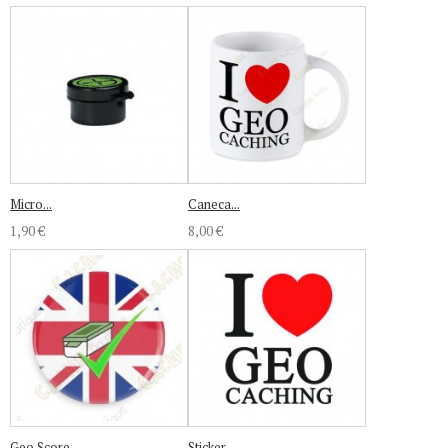
Micro...
Caneca...
1,90 €
8,00 €
Geo Score...
Sticker...