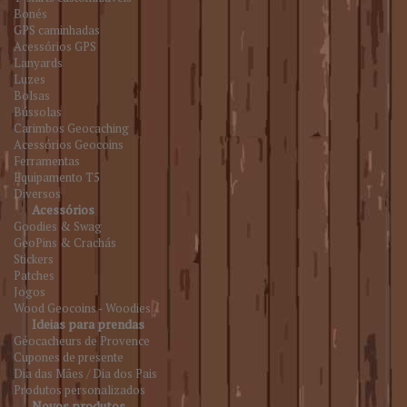
Bonés
GPS caminhadas
Acessórios GPS
Lanyards
Luzes
Bolsas
Bússolas
Carimbos Geocaching
Acessórios Geocoins
Ferramentas
Equipamento T5
Diversos
Acessórios
Goodies & Swag
GeoPins & Crachás
Stickers
Patches
Jogos
Wood Geocoins - Woodies
Ideias para prendas
Géocacheurs de Provence
Cupones de presente
Dia das Mães / Dia dos Pais
Produtos personalizados
Novos produtos