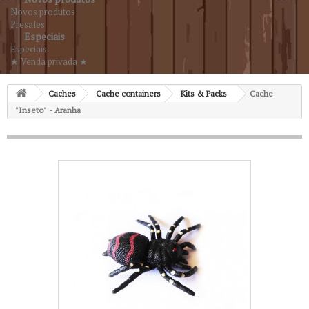
Novos produtos
Presales
Especiais
Especiais
★ Venda privada ★
Caches
Cache containers
Kits & Packs
Cache
"Inseto" - Aranha