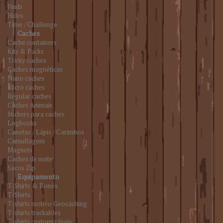
Finds
Hides
Time / Challenge
Caches
Cache containers
Kits & Packs
Tricky caches
Caches magnéticas
Nano caches
Micro caches
Regular caches
Caches Animais
Stickers para caches
Logbooks
Canetas / Lápis / Carimbos
Camuflagem
Magnets
Caches de noite
Sacos Zip
Equipamento
T-Shirts & Bonés
T-Shirts
T-shirts motivo Geocaching
T-shirts trackables
T-shirts customizáveis