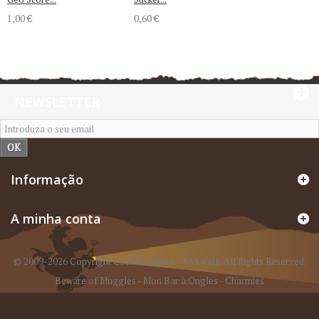
1,00 €
0,60 €
NEWSLETTER
OK
Informação
A minha conta
© 2009-2026 Copyright CacheBoutique - SAS iGilli. All Rights Reserved.
Beware of Muggles
-
Mon Bar à Ongles
-
Charmies