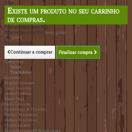
Total
Existe um produto no seu carrinho
de compras.
Total produtos (com IVA)
Total portes (com IVA)
Envio grátis!
IVA
0,00 €
Total (com IVA)
Continuar a comprar
Finalizar compra
Categorias
Início
Trackables
Geocoins
Regular Geocoins
Large Geocoins
Limited Editions
Name Tags
Micro Geocoins
Travel bugs & Travelers
Patches Trackables
Stickers Trackables
Têxtil trackable
Geo Achievement® & Geo-score