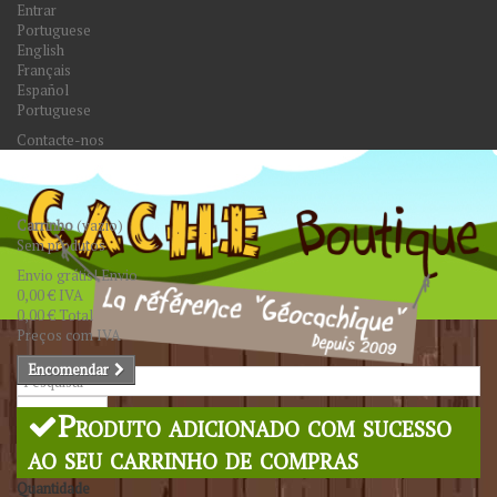
Entrar
Portuguese
English
Français
Español
Portuguese
Contacte-nos
Carrinho
(vazio)
Sem produtos
Envio grátis!
Envio
0,00 €
IVA
0,00 €
Total
Preços com IVA
Encomendar
Pesquisar
Produto adicionado com sucesso
ao seu carrinho de compras
Quantidade