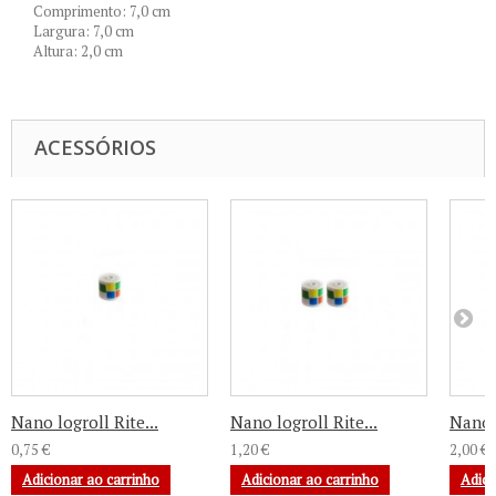
Comprimento: 7,0 cm
Largura: 7,0 cm
Altura: 2,0 cm
ACESSÓRIOS
Nano logroll Rite...
Nano logroll Rite...
Nano l
0,75 €
1,20 €
2,00 €
Adicionar ao carrinho
Adicionar ao carrinho
Adici