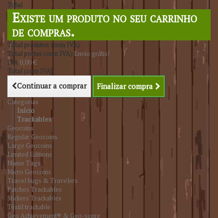
Total
Existe um produto no seu carrinho
de compras.
Total produtos (com IVA)
Total portes (com IVA)
Envio grátis!
IVA
0,00 €
Total (com IVA)
Continuar a comprar
Finalizar compra
Categorias
Início
Trackables
Geocoins
Regular Geocoins
Large Geocoins
Limited Editions
Name Tags
Micro Geocoins
Travel bugs & Travelers
Patches Trackables
Stickers Trackables
Têxtil trackable
Geo Achievement® & Geo-score