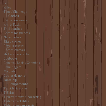
Finds
Hides
Time / Challenge
Caches
Cache containers
Kits & Packs
Tricky caches
Caches magnéticas
Nano caches
Micro caches
Regular caches
Caches Animais
Stickers para caches
Logbooks
Canetas / Lápis / Carimbos
Camuflagem
Magnets
Caches de noite
Sacos Zip
Equipamento
T-Shirts & Bonés
T-Shirts
T-shirts motivo Geocaching
T-shirts trackables
T-shirts customizáveis