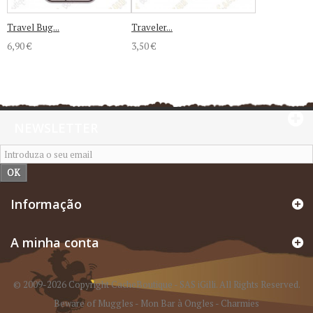
Travel Bug...
Traveler...
6,90 €
3,50 €
NEWSLETTER
OK
Informação
A minha conta
© 2009-2026 Copyright CacheBoutique - SAS iGilli. All Rights Reserved.
Beware of Muggles
-
Mon Bar à Ongles
-
Charmies