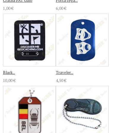
Crachá PAT Galo
Porca cega...
1,00 €
6,00 €
Black...
Traveler...
10,00 €
4,50 €