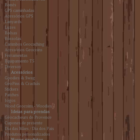
Bonés
GPS caminhadas
Acessórios GPS
Lanyards
Luzes
Bolsas
Bússolas
Carimbos Geocaching
Acessórios Geocoins
Ferramentas
Equipamento T5
Diversos
Acessórios
Goodies & Swag
GeoPins & Crachás
Stickers
Patches
Jogos
Wood Geocoins - Woodies
Ideias para prendas
Géocacheurs de Provence
Cupones de presente
Dia das Mães / Dia dos Pais
Produtos personalizados
Novos produtos