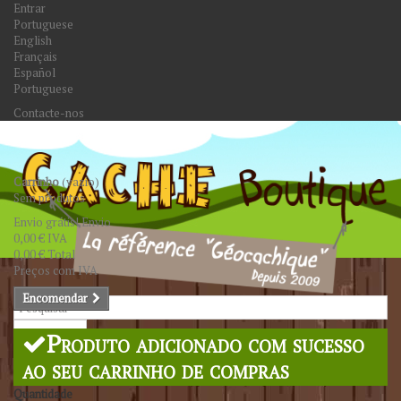
Entrar
Portuguese
English
Français
Español
Portuguese
Contacte-nos
Carrinho
(vazio)
Sem produtos
Envio grátis!
Envio
0,00 €
IVA
0,00 €
Total
Preços com IVA
Encomendar
Pesquisar
Produto adicionado com sucesso
ao seu carrinho de compras
Quantidade