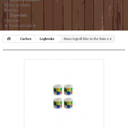
Novos produtos
Presales
Especiais
Especiais
★ Venda privada ★
Caches
Logbooks
Nano logroll Rite in the Rain x 4