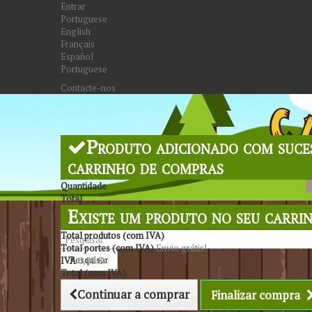
Entrar
Portuguese
English
Français
Español
Portuguese
Contacte-nos
Produto adicionado com suce
carrinho de compras
Quantidade
Total
Existe um produto no seu carri
Total produtos (com IVA)
Total portes (com IVA)
Envio grátis!
Pesquisar
IVA
0,00 €
Total (com IVA)
Continuar a comprar
Finalizar compra