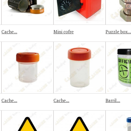
Cache...
Mini cofre
Puzzle box..
Cache...
Cache...
Barril...