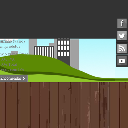
arrinho
(vazio)
em produtos
nvio grátis!
Envio
,00 €
IVA
,00 €
Total
reços com IVA
Encomendar