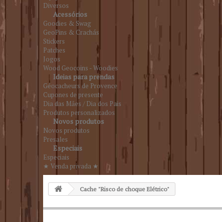
Diversos
Acessórios
Goodies & Swag
GeoPins & Crachás
Stickers
Patches
Jogos
Wood Geocoins - Woodies
Ideias para prendas
Géocacheurs de Provence
Cupones de presente
Dia das Mães / Dia dos Pais
Produtos personalizados
Novos produtos
Novos produtos
Presales
Especiais
Especiais
★ Venda privada ★
Cache "Risco de choque Elétrico"