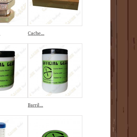
.
Cache...
Barril...