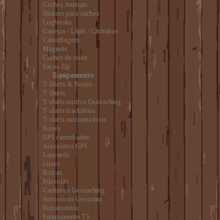
Caches Animais
Stickers para caches
Logbooks
Canetas / Lápis / Carimbos
Camuflagem
Magnets
Caches de noite
Sacos Zip
Equipamento
T-Shirts & Bonés
T-Shirts
T-shirts motivo Geocaching
T-shirts trackables
T-shirts customizáveis
Bonés
GPS caminhadas
Acessórios GPS
Lanyards
Luzes
Bolsas
Bússolas
Carimbos Geocaching
Acessórios Geocoins
Ferramentas
Equipamento T5