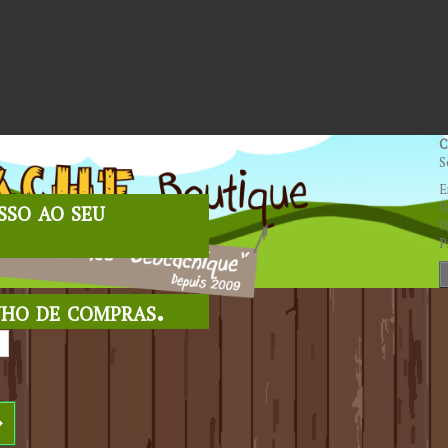
C
S
E
sso ao seu
0
0
P
nho de compras.