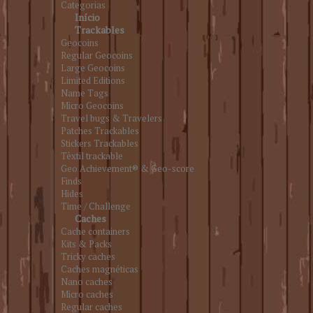
Categorias
Início
Trackables
Geocoins
Regular Geocoins
Large Geocoins
Limited Editions
Name Tags
Micro Geocoins
Travel bugs & Travelers
Patches Trackables
Stickers Trackables
Têxtil trackable
Geo Achievement® & Geo-score
Finds
Hides
Time / Challenge
Caches
Cache containers
Kits & Packs
Tricky caches
Caches magnéticas
Nano caches
Micro caches
Regular caches