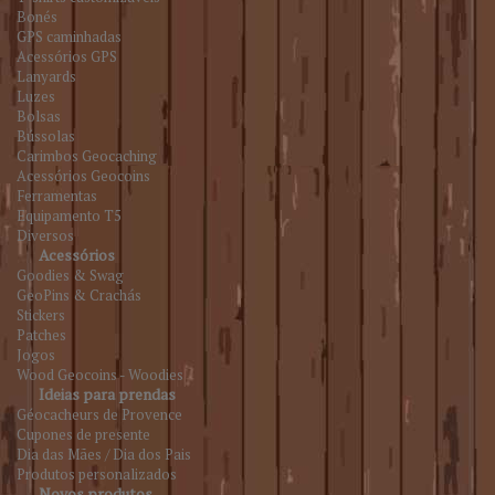
Bonés
GPS caminhadas
Acessórios GPS
Lanyards
Luzes
Bolsas
Bússolas
Carimbos Geocaching
Acessórios Geocoins
Ferramentas
Equipamento T5
Diversos
Acessórios
Goodies & Swag
GeoPins & Crachás
Stickers
Patches
Jogos
Wood Geocoins - Woodies
Ideias para prendas
Géocacheurs de Provence
Cupones de presente
Dia das Mães / Dia dos Pais
Produtos personalizados
Novos produtos