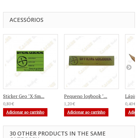
ACESSÓRIOS
Sticker Geo "X-Sm...
Pequeno logbook "...
Lápis 
0,80 €
1,20 €
0,40 €
Adicionar ao carrinho
Adicionar ao carrinho
Adici
30 OTHER PRODUCTS IN THE SAME