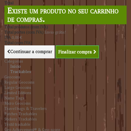
Total
Existe um produto no seu carrinho
de compras.
Total produtos (com IVA)
Total portes (com IVA)
Envio grátis!
IVA
0,00 €
Total (com IVA)
Continuar a comprar
Finalizar compra
Categorias
Início
Trackables
Geocoins
Regular Geocoins
Large Geocoins
Limited Editions
Name Tags
Micro Geocoins
Travel bugs & Travelers
Patches Trackables
Stickers Trackables
Têxtil trackable
Geo Achievement® & Geo-score