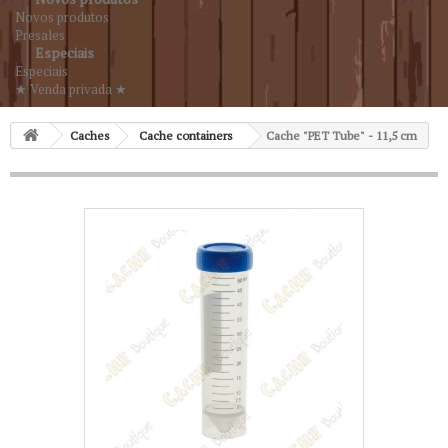
Novos produtos
Presales
Especiais
Especiais
★ Venda privada ★
Caches
Cache containers
Cache "PET Tube" - 11,5 cm