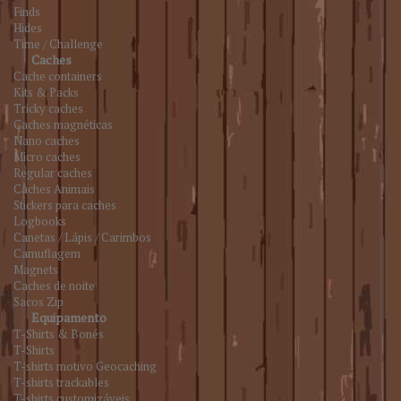
Finds
Hides
Time / Challenge
Caches
Cache containers
Kits & Packs
Tricky caches
Caches magnéticas
Nano caches
Micro caches
Regular caches
Caches Animais
Stickers para caches
Logbooks
Canetas / Lápis / Carimbos
Camuflagem
Magnets
Caches de noite
Sacos Zip
Equipamento
T-Shirts & Bonés
T-Shirts
T-shirts motivo Geocaching
T-shirts trackables
T-shirts customizáveis