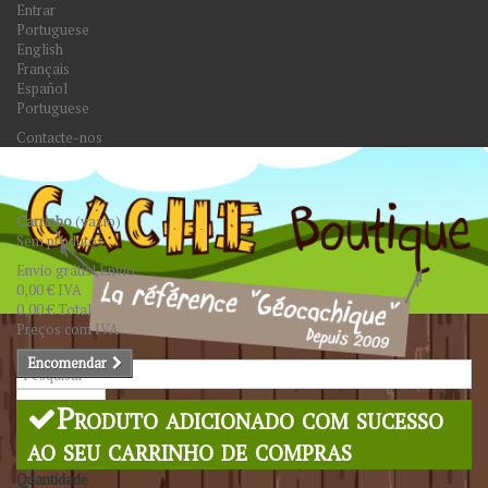
Entrar
Portuguese
English
Français
Español
Portuguese
Contacte-nos
Carrinho
(vazio)
Sem produtos
Envio grátis!
Envio
0,00 €
IVA
0,00 €
Total
Preços com IVA
Encomendar
Pesquisar
Produto adicionado com sucesso
ao seu carrinho de compras
Quantidade