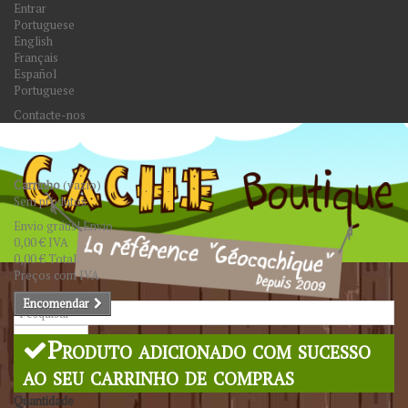
Entrar
Portuguese
English
Français
Español
Portuguese
Contacte-nos
Carrinho
(vazio)
Sem produtos
Envio grátis!
Envio
0,00 €
IVA
0,00 €
Total
Preços com IVA
Encomendar
Pesquisar
Produto adicionado com sucesso
ao seu carrinho de compras
Quantidade