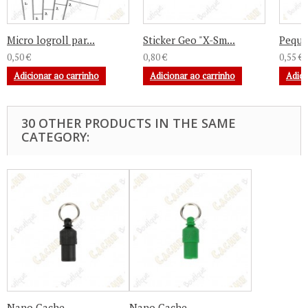
Micro logroll par...
Sticker Geo "X-Sm...
Pequen
0,50 €
0,80 €
0,55 €
Adicionar ao carrinho
Adicionar ao carrinho
Adici
30 OTHER PRODUCTS IN THE SAME
CATEGORY:
Nano Cache...
Nano Cache...