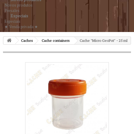
Novos produtos
Presales
Especiais
Especiais
★ Venda privada ★
Caches
Cache containers
Cache "Micro GeoPot" - 25 ml