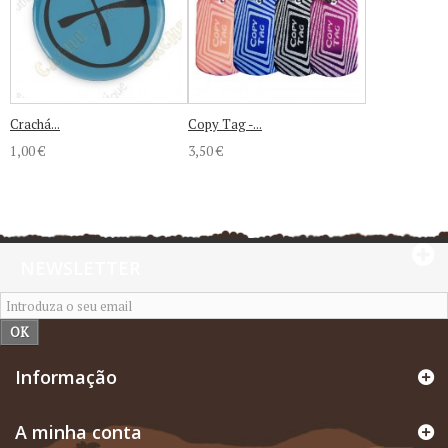
Crachá...
Copy Tag -...
1,00 €
3,50 €
NEWSLETTER
OK
Informação
A minha conta