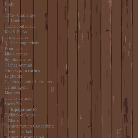
Finds
Hides
Time / Challenge
Caches
Cache containers
Kits & Packs
Tricky caches
Caches magnéticas
Nano caches
Micro caches
Regular caches
Caches Animais
Stickers para caches
Logbooks
Canetas / Lápis / Carimbos
Camuflagem
Magnets
Caches de noite
Sacos Zip
Equipamento
T-Shirts & Bonés
T-Shirts
T-shirts motivo Geocaching
T-shirts trackables
T-shirts customizáveis