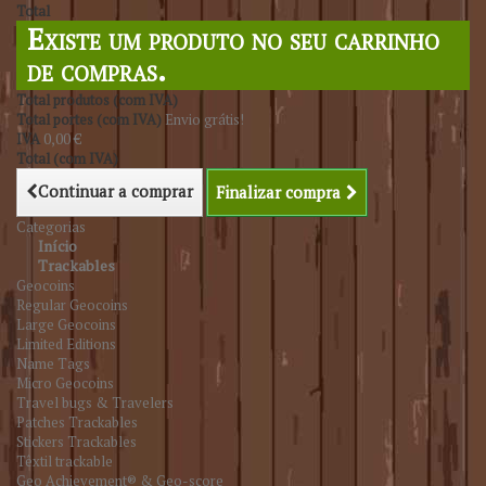
Total
Existe um produto no seu carrinho
de compras.
Total produtos (com IVA)
Total portes (com IVA)
Envio grátis!
IVA
0,00 €
Total (com IVA)
Continuar a comprar
Finalizar compra
Categorias
Início
Trackables
Geocoins
Regular Geocoins
Large Geocoins
Limited Editions
Name Tags
Micro Geocoins
Travel bugs & Travelers
Patches Trackables
Stickers Trackables
Têxtil trackable
Geo Achievement® & Geo-score