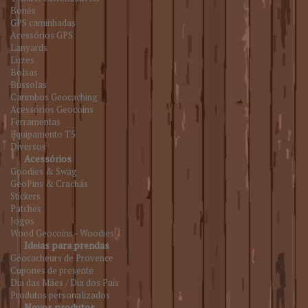
Bonés
GPS caminhadas
Acessórios GPS
Lanyards
Luzes
Bolsas
Bússolas
Carimbos Geocaching
Acessórios Geocoins
Ferramentas
Equipamento T5
Diversos
Acessórios
Goodies & Swag
GeoPins & Crachás
Stickers
Patches
Jogos
Wood Geocoins - Woodies
Ideias para prendas
Géocacheurs de Provence
Cupones de presente
Dia das Mães / Dia dos Pais
Produtos personalizados
Novos produtos