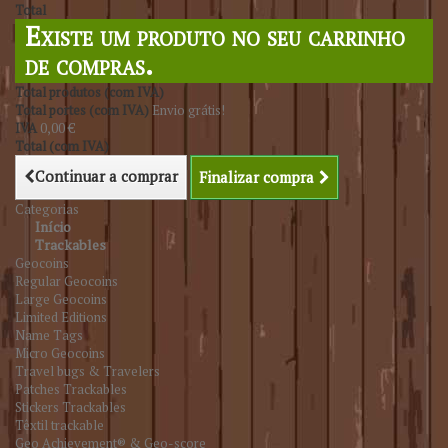
Total
Existe um produto no seu carrinho
de compras.
Total produtos (com IVA)
Total portes (com IVA)
Envio grátis!
IVA
0,00 €
Total (com IVA)
Continuar a comprar
Finalizar compra
Categorias
Início
Trackables
Geocoins
Regular Geocoins
Large Geocoins
Limited Editions
Name Tags
Micro Geocoins
Travel bugs & Travelers
Patches Trackables
Stickers Trackables
Têxtil trackable
Geo Achievement® & Geo-score