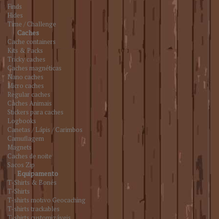
Finds
Hides
Time / Challenge
Caches
Cache containers
Kits & Packs
Tricky caches
Caches magnéticas
Nano caches
Micro caches
Regular caches
Caches Animais
Stickers para caches
Logbooks
Canetas / Lápis / Carimbos
Camuflagem
Magnets
Caches de noite
Sacos Zip
Equipamento
T-Shirts & Bonés
T-Shirts
T-shirts motivo Geocaching
T-shirts trackables
T-shirts customizáveis