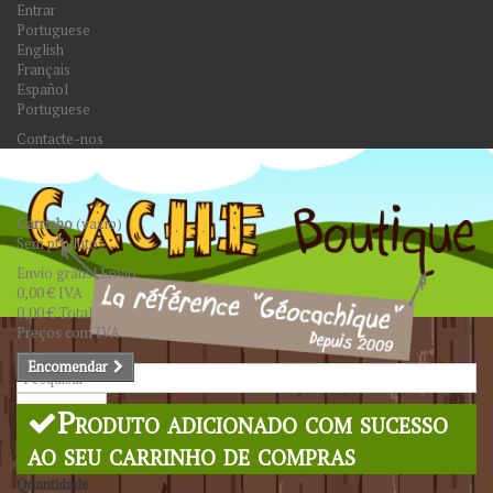
Entrar
Portuguese
English
Français
Español
Portuguese
Contacte-nos
Carrinho
(vazio)
Sem produtos
Envio grátis!
Envio
0,00 €
IVA
0,00 €
Total
Preços com IVA
Encomendar
Pesquisar
Produto adicionado com sucesso
ao seu carrinho de compras
Quantidade