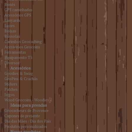
Bonés
GPS caminhadas
Acessórios GPS
Lanyards
Luzes
Bolsas
Bússolas
Carimbos Geocaching
Acessórios Geocoins
Ferramentas
Equipamento T5
Diversos
Acessórios
Goodies & Swag
GeoPins & Crachás
Stickers
Patches
Jogos
Wood Geocoins - Woodies
Ideias para prendas
Géocacheurs de Provence
Cupones de presente
Dia das Mães / Dia dos Pais
Produtos personalizados
Novos produtos