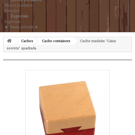
Novos produtos
Presales
Especiais
Especiais
★ Venda privada ★
Caches
Cache containers
Cache madeira "Caixa
secreta" quadrada