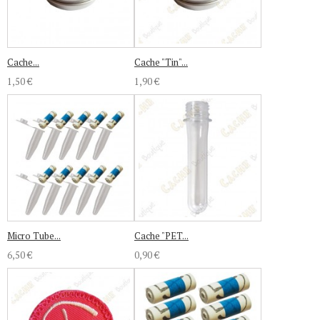
Cache...
Cache "Tin"...
1,50 €
1,90 €
Micro Tube...
Cache "PET...
6,50 €
0,90 €