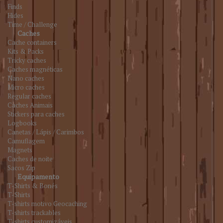
Finds
Hides
Time / Challenge
Caches
Cache containers
Kits & Packs
Tricky caches
Caches magnéticas
Nano caches
Micro caches
Regular caches
Caches Animais
Stickers para caches
Logbooks
Canetas / Lápis / Carimbos
Camuflagem
Magnets
Caches de noite
Sacos Zip
Equipamento
T-Shirts & Bonés
T-Shirts
T-shirts motivo Geocaching
T-shirts trackables
T-shirts customizáveis