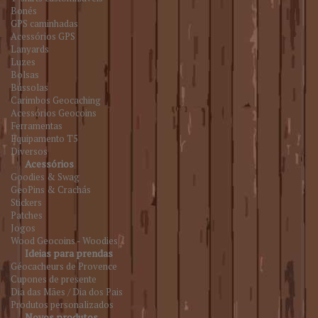
Bonés
GPS caminhadas
Acessórios GPS
Lanyards
Luzes
Bolsas
Bússolas
Carimbos Geocaching
Acessórios Geocoins
Ferramentas
Equipamento T5
Diversos
Acessórios
Goodies & Swag
GeoPins & Crachás
Stickers
Patches
Jogos
Wood Geocoins - Woodies
Ideias para prendas
Géocacheurs de Provence
Cupones de presente
Dia das Mães / Dia dos Pais
Produtos personalizados
Novos produtos