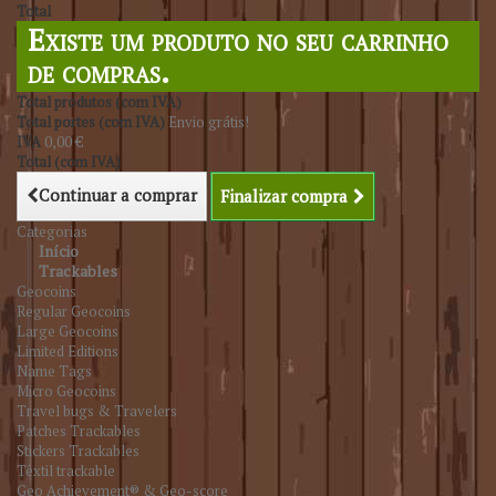
Total
Existe um produto no seu carrinho
de compras.
Total produtos (com IVA)
Total portes (com IVA)
Envio grátis!
IVA
0,00 €
Total (com IVA)
Continuar a comprar
Finalizar compra
Categorias
Início
Trackables
Geocoins
Regular Geocoins
Large Geocoins
Limited Editions
Name Tags
Micro Geocoins
Travel bugs & Travelers
Patches Trackables
Stickers Trackables
Têxtil trackable
Geo Achievement® & Geo-score