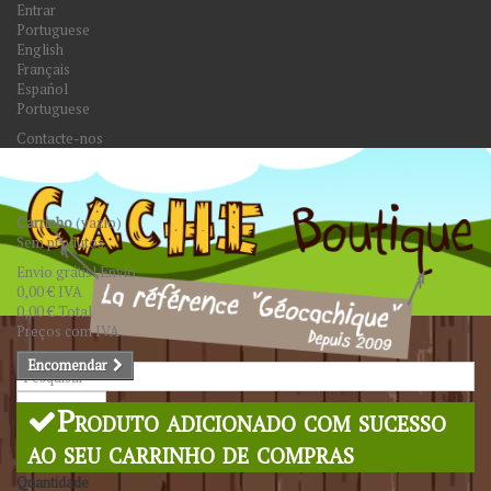
Entrar
Portuguese
English
Français
Español
Portuguese
Contacte-nos
Carrinho
(vazio)
Sem produtos
Envio grátis!
Envio
0,00 €
IVA
0,00 €
Total
Preços com IVA
Encomendar
Pesquisar
Produto adicionado com sucesso
ao seu carrinho de compras
Quantidade