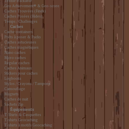
Textile trackable
Geo Achievement® & Geo-score
Caches Trouvées (Finds)
Caches Posées (Hides)
Temps / Challenges
Caches
Cache containers
Prêts à poser & Packs
Caches astucieuses
Caches magnétiques
Nano caches
Micro caches
Regular caches
Caches Animaux
Stickers pour caches
Logbooks
Stylos / Crayons / Tampons
Camouflage
Magnets
Caches de nuit
Sachets Zip
Équipements
T-Shirts & Casquettes
T-shirts Geocaching
T-shirts à motifs Geocaching