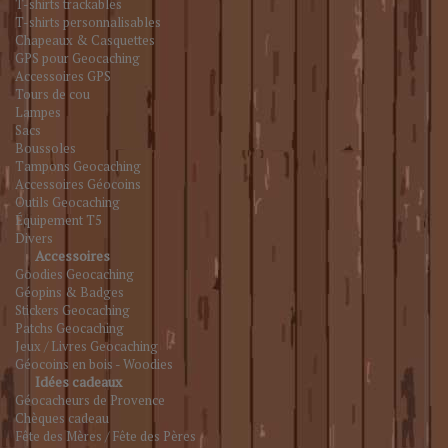
T-shirts trackables
T-shirts personnalisables
Chapeaux & Casquettes
GPS pour Geocaching
Accessoires GPS
Tours de cou
Lampes
Sacs
Boussoles
Tampons Geocaching
Accessoires Géocoins
Outils Geocaching
Équipement T5
Divers
Accessoires
Goodies Geocaching
Géopins & Badges
Stickers Geocaching
Patchs Geocaching
Jeux / Livres Geocaching
Géocoins en bois - Woodies
Idées cadeaux
Géocacheurs de Provence
Chèques cadeau
Fête des Mères / Fête des Pères