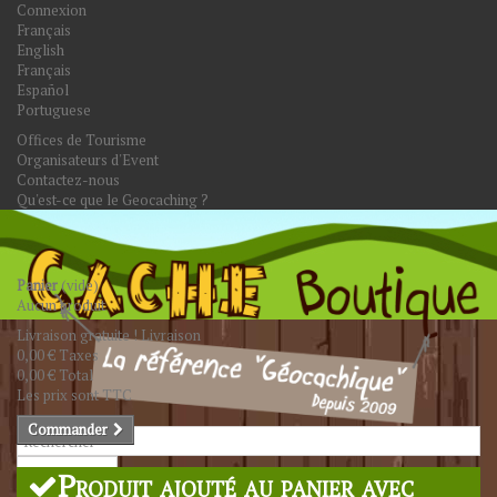
Connexion
Français
English
Français
Español
Portuguese
Offices de Tourisme
Organisateurs d'Event
Contactez-nous
Qu'est-ce que le Geocaching ?
Panier
(vide)
Aucun produit
Livraison gratuite !
Livraison
0,00 €
Taxes
0,00 €
Total
Les prix sont TTC
Commander
Rechercher
Produit ajouté au panier avec