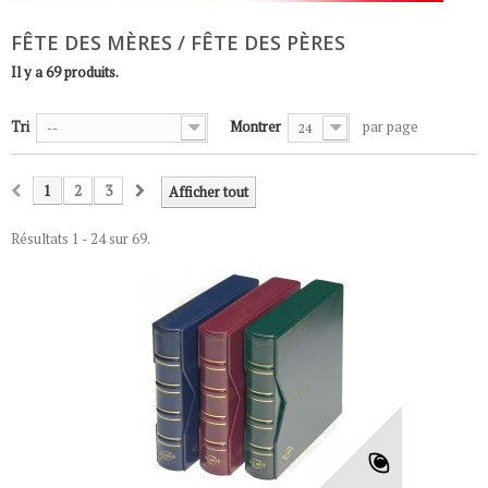
FÊTE DES MÈRES / FÊTE DES PÈRES
Il y a 69 produits.
Tri
Montrer
par page
--
24
1
2
3
Afficher tout
Résultats 1 - 24 sur 69.