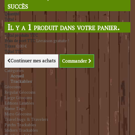
succès
Quantité
Total
Il y a 1 produit dans votre panier.
Total produits TTC
Frais de port TTC
Livraison gratuite !
Taxes
0,00 €
Total TTC
Continuer mes achats
Commander
Catégories
Accueil
Trackables
Géocoins
Regular Géocoins
Large Géocoins
Editions Limitées
Name Tags
Micro Géocoins
Travel bugs & Travelers
Patchs Trackables
Stickers Trackables