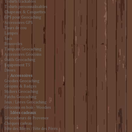
T-shirts trackables
T-shirts personnalisables
Chapeaux & Casquettes
GPS pour Geocaching
Accessoires GPS
Tours de cou
Lampes
Sacs
Boussoles
Tampons Geocaching
Accessoires Géocoins
Outils Geocaching
Équipement T5
Divers
Accessoires
Goodies Geocaching
Géopins & Badges
Stickers Geocaching
Patchs Geocaching
Jeux / Livres Geocaching
Géocoins en bois - Woodies
Idées cadeaux
Géocacheurs de Provence
Chèques cadeau
Fête des Mères / Fête des Pères