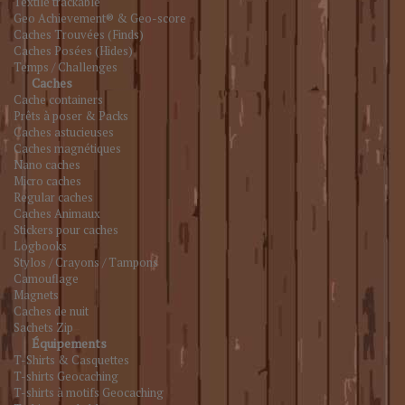
Textile trackable
Geo Achievement® & Geo-score
Caches Trouvées (Finds)
Caches Posées (Hides)
Temps / Challenges
Caches
Cache containers
Prêts à poser & Packs
Caches astucieuses
Caches magnétiques
Nano caches
Micro caches
Regular caches
Caches Animaux
Stickers pour caches
Logbooks
Stylos / Crayons / Tampons
Camouflage
Magnets
Caches de nuit
Sachets Zip
Équipements
T-Shirts & Casquettes
T-shirts Geocaching
T-shirts à motifs Geocaching