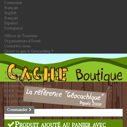
Connexion
Français
English
Français
Español
Portuguese
Offices de Tourisme
Organisateurs d'Event
Contactez-nous
Qu'est-ce que le Geocaching ?
Panier
(vide)
Aucun produit
Livraison gratuite !
Livraison
0,00 €
Taxes
0,00 €
Total
Les prix sont TTC
Commander
Rechercher
Produit ajouté au panier avec