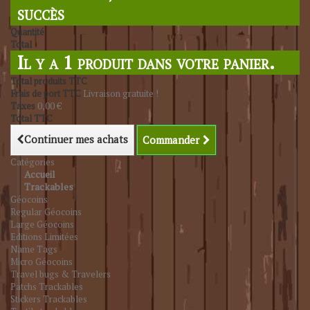
succès
Quantité
Total
Il y a 1 produit dans votre panier.
Total produits TTC
Frais de port TTC
Livraison gratuite !
Taxes
0,00 €
Total TTC
Continuer mes achats
Commander
Catégories
Accueil
Trackables
Géocoins
Regular Géocoins
Large Géocoins
Editions Limitées
Name Tags
Micro Géocoins
Travel bugs & Travelers
Patchs Trackables
Stickers Trackables