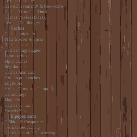
Textile trackable
Geo Achievement® & Geo-score
Caches Trouvées (Finds)
Caches Posées (Hides)
Temps / Challenges
Caches
Cache containers
Prêts à poser & Packs
Caches astucieuses
Caches magnétiques
Nano caches
Micro caches
Regular caches
Caches Animaux
Stickers pour caches
Logbooks
Stylos / Crayons / Tampons
Camouflage
Magnets
Caches de nuit
Sachets Zip
Équipements
T-Shirts & Casquettes
T-shirts Geocaching
T-shirts à motifs Geocaching