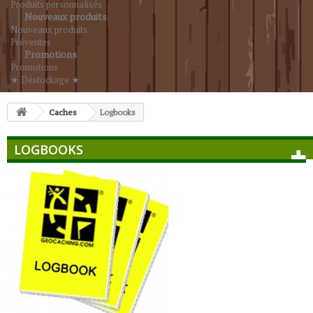
Produits personnalisés
Nouveaux produits
Nouveaux produits
Préventes
Promotions
Promotions
★ Déstockage ★
Caches
Logbooks
LOGBOOKS