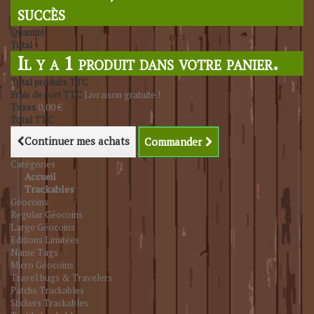
succès
Quantité
Total
Il y a 1 produit dans votre panier.
Total produits TTC
Frais de port TTC
Livraison gratuite !
Taxes
0,00 €
Total TTC
Continuer mes achats
Commander
Catégories
Accueil
Trackables
Géocoins
Regular Géocoins
Large Géocoins
Editions Limitées
Name Tags
Micro Géocoins
Travel bugs & Travelers
Patchs Trackables
Stickers Trackables