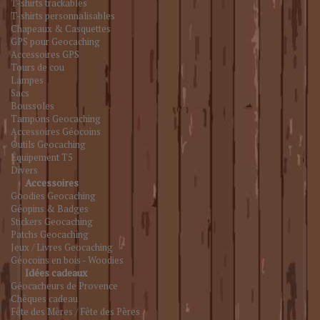
T-shirts trackables
T-shirts personnalisables
Chapeaux & Casquettes
GPS pour Geocaching
Accessoires GPS
Tours de cou
Lampes
Sacs
Boussoles
Tampons Geocaching
Accessoires Géocoins
Outils Geocaching
Équipement T5
Divers
Accessoires
Goodies Geocaching
Géopins & Badges
Stickers Geocaching
Patchs Geocaching
Jeux / Livres Geocaching
Géocoins en bois - Woodies
Idées cadeaux
Géocacheurs de Provence
Chèques cadeau
Fête des Mères / Fête des Pères