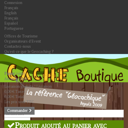
Connexion
Français
English
Français
Español
Portuguese
Offices de Tourisme
Organisateurs d'Event
Contactez-nous
Qu'est-ce que le Geocaching ?
Panier
(vide)
Aucun produit
Livraison gratuite !
Livraison
0,00 €
Taxes
0,00 €
Total
Les prix sont TTC
Commander
Rechercher
Produit ajouté au panier avec