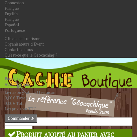
Connexion
Français
English
Français
Español
Portuguese
Offices de Tourisme
Organisateurs d'Event
Contactez-nous
Qu'est-ce que le Geocaching ?
Panier
(vide)
Aucun produit
Livraison gratuite !
Livraison
0,00 €
Taxes
0,00 €
Total
Les prix sont TTC
Commander
Rechercher
Produit ajouté au panier avec