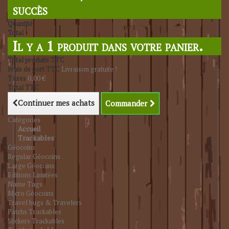
succès
Quantité
Total
Il y a 1 produit dans votre panier.
Total produits TTC
Frais de port TTC
Livraison gratuite !
Taxes
0,00 €
Total TTC
Continuer mes achats
Commander
Catégories
Accueil
Trackables
Géocoins
Regular Géocoins
Large Géocoins
Editions Limitées
Name Tags
Micro Géocoins
Travel bugs & Travelers
Patchs Trackables
Stickers Trackables