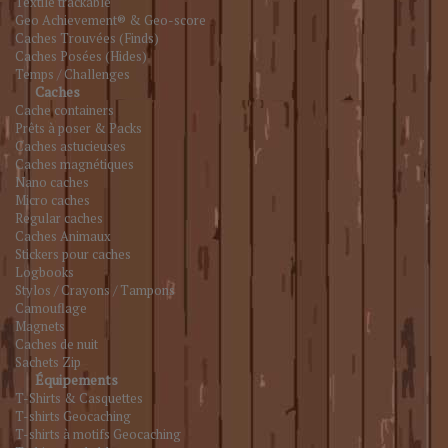
Textile trackable
Geo Achievement® & Geo-score
Caches Trouvées (Finds)
Caches Posées (Hides)
Temps / Challenges
Caches
Cache containers
Prêts à poser & Packs
Caches astucieuses
Caches magnétiques
Nano caches
Micro caches
Regular caches
Caches Animaux
Stickers pour caches
Logbooks
Stylos / Crayons / Tampons
Camouflage
Magnets
Caches de nuit
Sachets Zip
Équipements
T-Shirts & Casquettes
T-shirts Geocaching
T-shirts à motifs Geocaching