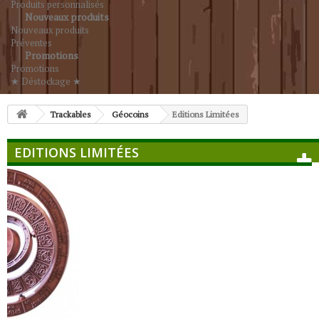
Produits personnalisés
Nouveaux produits
Nouveaux produits
Préventes
Promotions
Promotions
★ Déstockage ★
Trackables
Géocoins
Editions Limitées
EDITIONS LIMITÉES