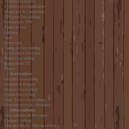
T-shirts trackables
T-shirts personnalisables
Chapeaux & Casquettes
GPS pour Geocaching
Accessoires GPS
Tours de cou
Lampes
Sacs
Boussoles
Tampons Geocaching
Accessoires Géocoins
Outils Geocaching
Équipement T5
Divers
Accessoires
Goodies Geocaching
Géopins & Badges
Stickers Geocaching
Patchs Geocaching
Jeux / Livres Geocaching
Géocoins en bois - Woodies
Idées cadeaux
Géocacheurs de Provence
Chèques cadeau
Fête des Mères / Fête des Pères