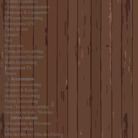
T-shirts trackables
T-shirts personnalisables
Chapeaux & Casquettes
GPS pour Geocaching
Accessoires GPS
Tours de cou
Lampes
Sacs
Boussoles
Tampons Geocaching
Accessoires Géocoins
Outils Geocaching
Équipement T5
Divers
Accessoires
Goodies Geocaching
Géopins & Badges
Stickers Geocaching
Patchs Geocaching
Jeux / Livres Geocaching
Géocoins en bois - Woodies
Idées cadeaux
Géocacheurs de Provence
Chèques cadeau
Fête des Mères / Fête des Pères