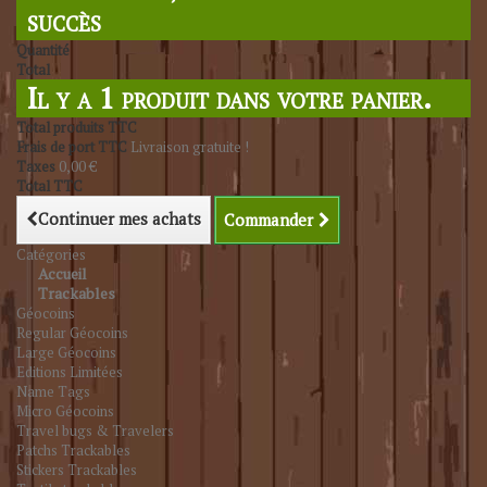
succès
Quantité
Total
Il y a 1 produit dans votre panier.
Total produits TTC
Frais de port TTC
Livraison gratuite !
Taxes
0,00 €
Total TTC
Continuer mes achats
Commander
Catégories
Accueil
Trackables
Géocoins
Regular Géocoins
Large Géocoins
Editions Limitées
Name Tags
Micro Géocoins
Travel bugs & Travelers
Patchs Trackables
Stickers Trackables