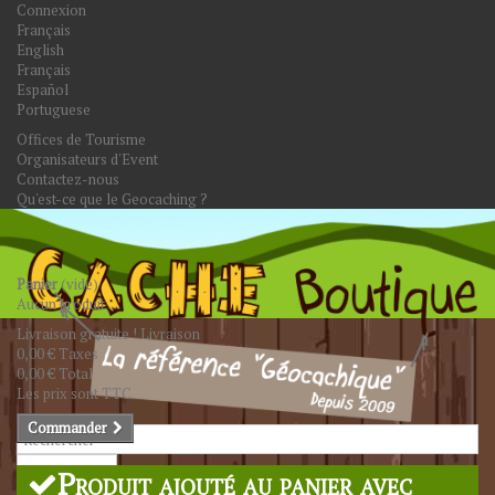
Connexion
Français
English
Français
Español
Portuguese
Offices de Tourisme
Organisateurs d'Event
Contactez-nous
Qu'est-ce que le Geocaching ?
Panier
(vide)
Aucun produit
Livraison gratuite !
Livraison
0,00 €
Taxes
0,00 €
Total
Les prix sont TTC
Commander
Rechercher
Produit ajouté au panier avec