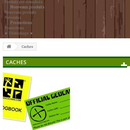
Produits personnalisés
Nouveaux produits
Nouveaux produits
Préventes
Promotions
Promotions
★ Déstockage ★
Caches
CACHES