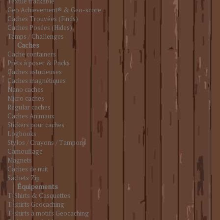
Textile trackable
Geo Achievement® & Geo-score
Caches Trouvées (Finds)
Caches Posées (Hides)
Temps / Challenges
Caches
Cache containers
Prêts à poser & Packs
Caches astucieuses
Caches magnétiques
Nano caches
Micro caches
Regular caches
Caches Animaux
Stickers pour caches
Logbooks
Stylos / Crayons / Tampons
Camouflage
Magnets
Caches de nuit
Sachets Zip
Équipements
T-Shirts & Casquettes
T-shirts Geocaching
T-shirts à motifs Geocaching