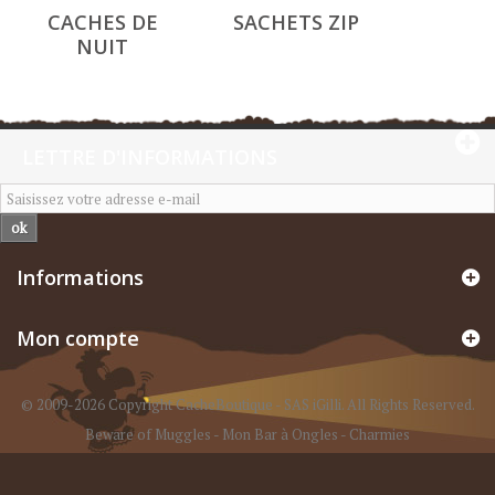
CACHES DE
SACHETS ZIP
NUIT
LETTRE D'INFORMATIONS
ok
Informations
Mon compte
© 2009-2026 Copyright CacheBoutique - SAS iGilli. All Rights Reserved.
Beware of Muggles
-
Mon Bar à Ongles
-
Charmies