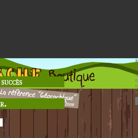
P
A
L
 succès
0
0
L
r.