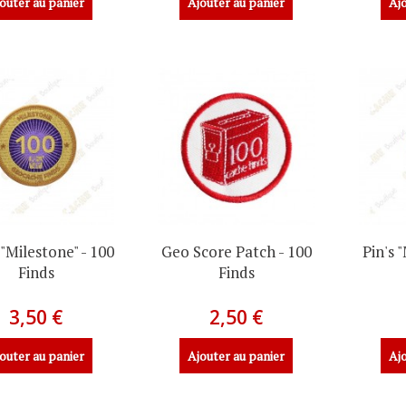
outer au panier
Ajouter au panier
Ajo
"Milestone" - 100
Geo Score Patch - 100
Pin's 
Finds
Finds
3,50 €
2,50 €
outer au panier
Ajouter au panier
Ajo