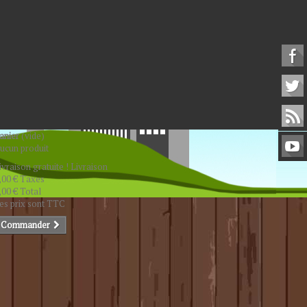
anier
(vide)
ucun produit
ivraison gratuite !
Livraison
,00 €
Taxes
,00 €
Total
es prix sont TTC
Commander