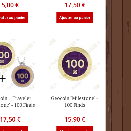
5,00 €
17,50 €
uter au panier
Ajouter au panier
oin + Traveler
Geocoin "Milestone" -
tone" - 100 Finds
100 Finds
17,50 €
15,90 €