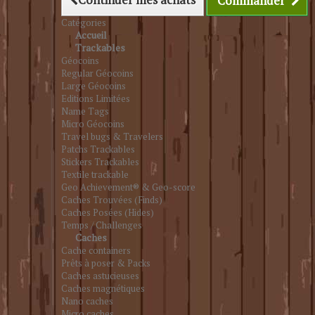
Commander
Catégories
Accueil
Trackables
Géocoins
Regular Géocoins
Large Géocoins
Editions Limitées
Name Tags
Micro Géocoins
Travel bugs & Travelers
Patchs Trackables
Stickers Trackables
Textile trackable
Geo Achievement® & Geo-score
Caches Trouvées (Finds)
Caches Posées (Hides)
Temps / Challenges
Caches
Cache containers
Prêts à poser & Packs
Caches astucieuses
Caches magnétiques
Nano caches
Micro caches