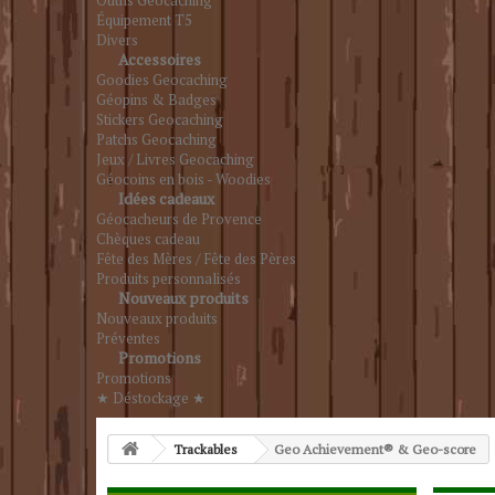
Outils Geocaching
Équipement T5
Divers
Accessoires
Goodies Geocaching
Géopins & Badges
Stickers Geocaching
Patchs Geocaching
Jeux / Livres Geocaching
Géocoins en bois - Woodies
Idées cadeaux
Géocacheurs de Provence
Chèques cadeau
Fête des Mères / Fête des Pères
Produits personnalisés
Nouveaux produits
Nouveaux produits
Préventes
Promotions
Promotions
★ Déstockage ★
Trackables
Geo Achievement® & Geo-score