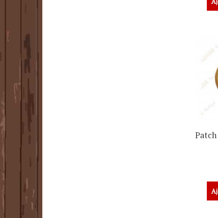
Aj
Patch 
Aj