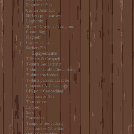
Regular caches
Caches Animaux
Stickers pour caches
Logbooks
Stylos / Crayons / Tampons
Camouflage
Magnets
Caches de nuit
Sachets Zip
Équipements
T-Shirts & Casquettes
T-shirts Geocaching
T-shirts à motifs Geocaching
T-shirts trackables
T-shirts personnalisables
Chapeaux & Casquettes
GPS pour Geocaching
Accessoires GPS
Tours de cou
Lampes
Sacs
Boussoles
Tampons Geocaching
Accessoires Géocoins