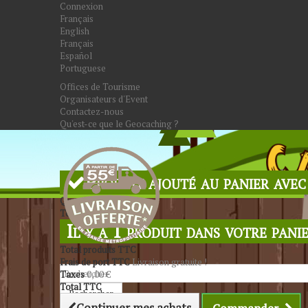
Connexion
Français
English
Français
Español
Portuguese
Offices de Tourisme
Organisateurs d'Event
Contactez-nous
Qu'est-ce que le Geocaching ?
Produit ajouté au panier avec
Quantité
Total
Il y a 1 produit dans votre panie
Total produits TTC
Frais de port TTC
Livraison gratuite !
Taxes
0,00 €
Total TTC
Rechercher
Continuer mes achats