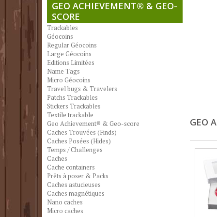
GEO ACHIEVEMENT® & GEO-
SCORE
Trackables
Géocoins
Regular Géocoins
Large Géocoins
Editions Limitées
Name Tags
Micro Géocoins
Travel bugs & Travelers
Patchs Trackables
Stickers Trackables
Textile trackable
GEO 
Geo Achievement® & Geo-score
Caches Trouvées (Finds)
Caches Posées (Hides)
Temps / Challenges
Caches
Cache containers
Prêts à poser & Packs
Caches astucieuses
Caches magnétiques
Nano caches
Micro caches