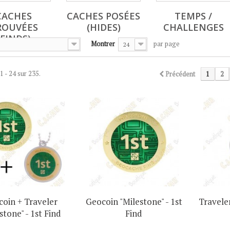
CACHES
CACHES POSÉES
TEMPS /
ROUVÉES
(HIDES)
CHALLENGES
(FINDS)
Montrer
par page
24
1 - 24 sur 235.
Précédent
1
2
oin + Traveler
Geocoin "Milestone" - 1st
Traveler
stone" - 1st Find
Find