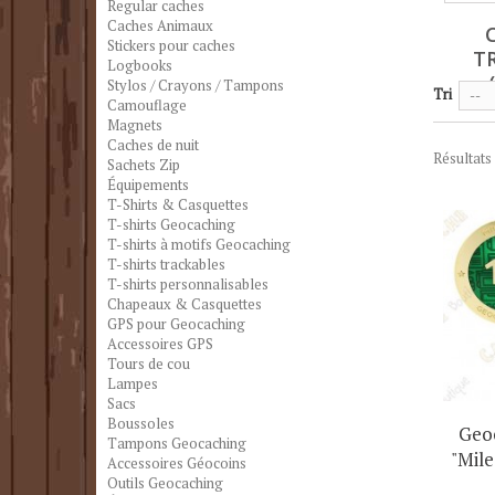
Regular caches
Caches Animaux
Stickers pour caches
T
Logbooks
Stylos / Crayons / Tampons
Tri
--
Camouflage
Magnets
Caches de nuit
Résultats 
Sachets Zip
Équipements
T-Shirts & Casquettes
T-shirts Geocaching
T-shirts à motifs Geocaching
T-shirts trackables
T-shirts personnalisables
Chapeaux & Casquettes
GPS pour Geocaching
Accessoires GPS
Tours de cou
Lampes
Sacs
Boussoles
Geoc
Tampons Geocaching
"Mile
Accessoires Géocoins
Outils Geocaching