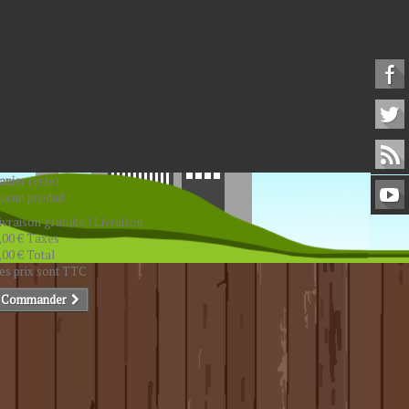
anier
(vide)
ucun produit
ivraison gratuite !
Livraison
,00 €
Taxes
,00 €
Total
es prix sont TTC
Commander