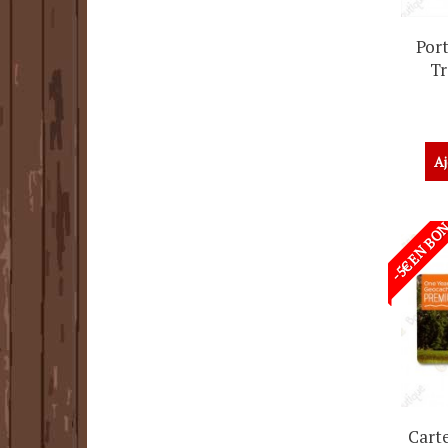
Port
Tr
Aj
-5€ EN BO
Cart