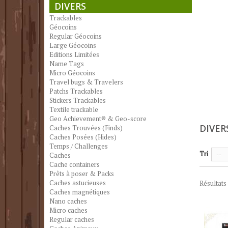
DIVERS
Trackables
Géocoins
Regular Géocoins
Large Géocoins
Editions Limitées
Name Tags
Micro Géocoins
Travel bugs & Travelers
Patchs Trackables
Stickers Trackables
Textile trackable
Geo Achievement® & Geo-score
DIVER
Caches Trouvées (Finds)
Caches Posées (Hides)
Temps / Challenges
Tri
Caches
--
Cache containers
Prêts à poser & Packs
Caches astucieuses
Résultats 
Caches magnétiques
Nano caches
Micro caches
Regular caches