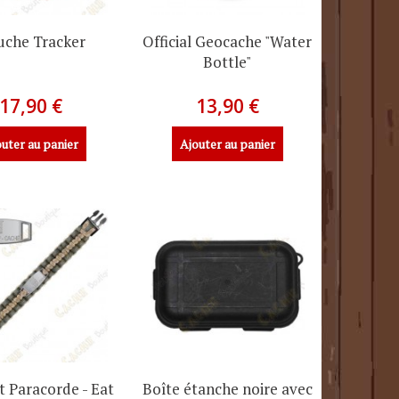
uche Tracker
Official Geocache "Water
Bottle"
17,90 €
13,90 €
uter au panier
Ajouter au panier
t Paracorde - Eat
Boîte étanche noire avec