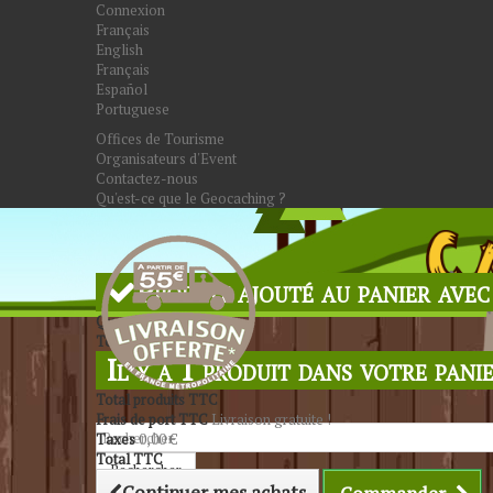
Connexion
Français
English
Français
Español
Portuguese
Offices de Tourisme
Organisateurs d'Event
Contactez-nous
Qu'est-ce que le Geocaching ?
Produit ajouté au panier avec
Quantité
Total
Il y a 1 produit dans votre panie
Total produits TTC
Frais de port TTC
Livraison gratuite !
Taxes
0,00 €
Total TTC
Rechercher
Continuer mes achats