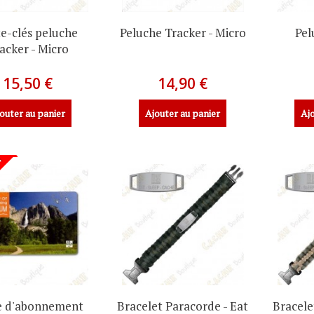
e-clés peluche
Peluche Tracker - Micro
Pel
acker - Micro
15,50 €
14,90 €
outer au panier
Ajouter au panier
Ajo
N
e d'abonnement
Bracelet Paracorde - Eat
Bracele