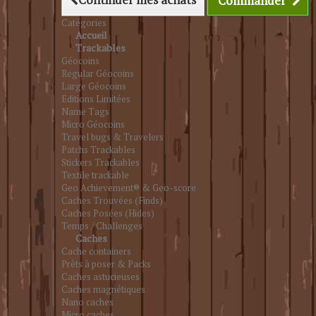
Commander
Catégories
Accueil
Trackables
Géocoins
Regular Géocoins
Large Géocoins
Editions Limitées
Name Tags
Micro Géocoins
Travel bugs & Travelers
Patchs Trackables
Stickers Trackables
Textile trackable
Geo Achievement® & Geo-score
Caches Trouvées (Finds)
Caches Posées (Hides)
Temps / Challenges
Caches
Cache containers
Prêts à poser & Packs
Caches astucieuses
Caches magnétiques
Nano caches
Micro caches