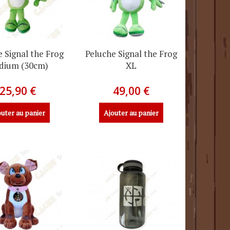
 Signal the Frog
Peluche Signal the Frog
dium (30cm)
XL
25,90 €
49,00 €
uter au panier
Ajouter au panier