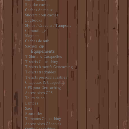
Regular caches
Caches Animaux
Stickers pour caches
Logbooks
Stylos / Crayons / Tampons
Camouflage
Magnets
Caches de nuit
Sachets Zip
Équipements
T-Shirts & Casquettes
T-shirts Geocaching
T-shirts à motifs Geocaching
T-shirts trackables
T-shirts personnalisables
Chapeaux & Casquettes
GPS pour Geocaching
Accessoires GPS
Tours de cou
Lampes
Sacs
Boussoles
Tampons Geocaching
Accessoires Géocoins