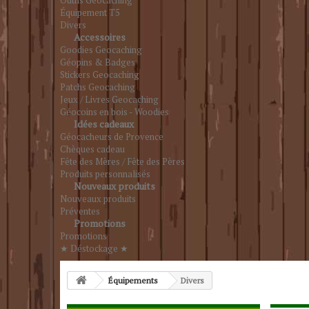
Outils Geocaching
Équipement T5
Divers
Accessoires
Goodies Geocaching
Géopins & Badges
Stickers Geocaching
Patchs Geocaching
Jeux / Livres Geocaching
Géocoins en bois - Woodies
Idées cadeaux
Géocacheurs de Provence
Chèques cadeau
Fête des Mères / Fête des Pères
Produits personnalisés
Nouveaux produits
Nouveaux produits
Préventes
Promotions
Promotions
★ Déstockage ★
Équipements
Divers