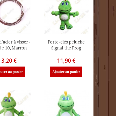
'acier à visser -
Porte-clés peluche
de 10, Marron
Signal the Frog
3,20 €
11,90 €
uter au panier
Ajouter au panier