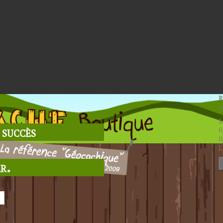
P
A
L
 succès
0
0
L
r.