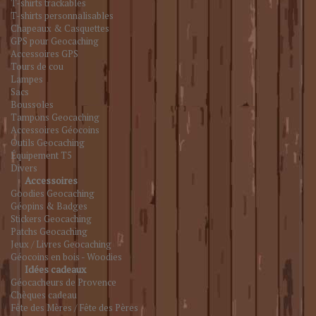
T-shirts trackables
T-shirts personnalisables
Chapeaux & Casquettes
GPS pour Geocaching
Accessoires GPS
Tours de cou
Lampes
Sacs
Boussoles
Tampons Geocaching
Accessoires Géocoins
Outils Geocaching
Équipement T5
Divers
Accessoires
Goodies Geocaching
Géopins & Badges
Stickers Geocaching
Patchs Geocaching
Jeux / Livres Geocaching
Géocoins en bois - Woodies
Idées cadeaux
Géocacheurs de Provence
Chèques cadeau
Fête des Mères / Fête des Pères