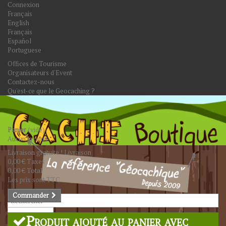
Connexion
Français
English
Français
Español
Portuguese
Offices de Tourisme
Organisateurs d'Event
Contactez-nous
Qu'est-ce que le Geocaching ?
Panier
(vide)
Aucun produit
Livraison gratuite !
Livraison
0,00 €
Taxes
0,00 €
Total
Les prix sont TTC
Commander
Rechercher
Produit ajouté au panier avec