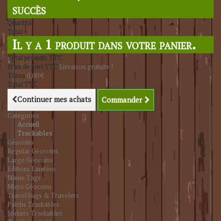
succès
Quantité
Total
Il y a 1 produit dans votre panier.
Total produits TTC
Frais de port TTC
Livraison gratuite !
Taxes
0,00 €
Total TTC
Continuer mes achats
Commander
Catégories
Accueil
Trackables
Géocoins
Regular Géocoins
Large Géocoins
Editions Limitées
Name Tags
Micro Géocoins
Travel bugs & Travelers
Patchs Trackables
Stickers Trackables