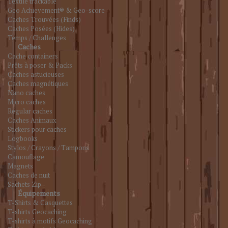
Textile trackable
Geo Achievement® & Geo-score
Caches Trouvées (Finds)
Caches Posées (Hides)
Temps / Challenges
Caches
Cache containers
Prêts à poser & Packs
Caches astucieuses
Caches magnétiques
Nano caches
Micro caches
Regular caches
Caches Animaux
Stickers pour caches
Logbooks
Stylos / Crayons / Tampons
Camouflage
Magnets
Caches de nuit
Sachets Zip
Équipements
T-Shirts & Casquettes
T-shirts Geocaching
T-shirts à motifs Geocaching