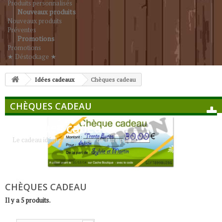
Produits personnalisés
Nouveaux produits
Nouveaux produits
Préventes
Promotions
Promotions
★ Déstockage ★
Idées cadeaux
Chèques cadeau
CHÈQUES CADEAU
Chèques cadeau
Le cadeau idéal pour être sûr de faire plaisir !
CHÈQUES CADEAU
Il y a 5 produits.