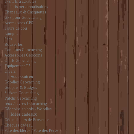
T-shirts trackables
T-shirts personnalisables
Chapeaux & Casquettes
GPS pour Geocaching
Accessoires GPS
Tours de cou
Lampes
Sacs
Boussoles
Tampons Geocaching
Accessoires Géocoins
Outils Geocaching
Équipement T5
Divers
Accessoires
Goodies Geocaching
Géopins & Badges
Stickers Geocaching
Patchs Geocaching
Jeux / Livres Geocaching
Géocoins en bois - Woodies
Idées cadeaux
Géocacheurs de Provence
Chèques cadeau
Fête des Mères / Fête des Pères