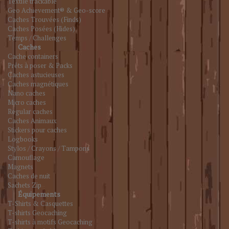
Textile trackable
Geo Achievement® & Geo-score
Caches Trouvées (Finds)
Caches Posées (Hides)
Temps / Challenges
Caches
Cache containers
Prêts à poser & Packs
Caches astucieuses
Caches magnétiques
Nano caches
Micro caches
Regular caches
Caches Animaux
Stickers pour caches
Logbooks
Stylos / Crayons / Tampons
Camouflage
Magnets
Caches de nuit
Sachets Zip
Équipements
T-Shirts & Casquettes
T-shirts Geocaching
T-shirts à motifs Geocaching