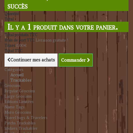
succès
Quantité
Total
Il y a 1 produit dans votre panier.
Total produits TTC
Frais de port TTC
Livraison gratuite !
Taxes
0,00 €
Total TTC
Continuer mes achats
Commander
Catégories
Accueil
Trackables
Géocoins
Regular Géocoins
Large Géocoins
Editions Limitées
Name Tags
Micro Géocoins
Travel bugs & Travelers
Patchs Trackables
Stickers Trackables