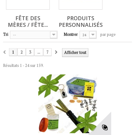
FÊTE DES
PRODUITS
MÈRES / FÊTE...
PERSONNALISÉS
Tri
Montrer
par page
--
24
1
2
3
...
7
Afficher tout
Résultats 1 - 24 sur 159.