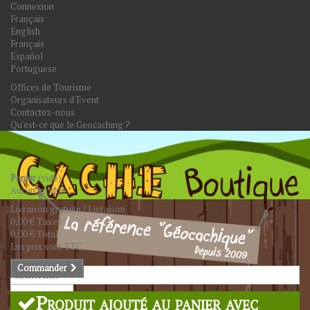
Connexion
Français
English
Français
Español
Portuguese
Offices de Tourisme
Organisateurs d'Event
Contactez-nous
Qu'est-ce que le Geocaching ?
Panier
(vide)
Aucun produit
Livraison gratuite !
Livraison
0,00 €
Taxes
0,00 €
Total
Les prix sont TTC
Commander
Rechercher
Produit ajouté au panier avec