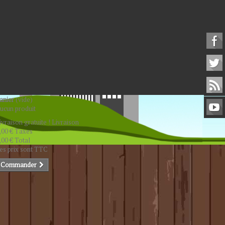
anier
(vide)
ucun produit
ivraison gratuite !
Livraison
,00 €
Taxes
,00 €
Total
es prix sont TTC
Commander