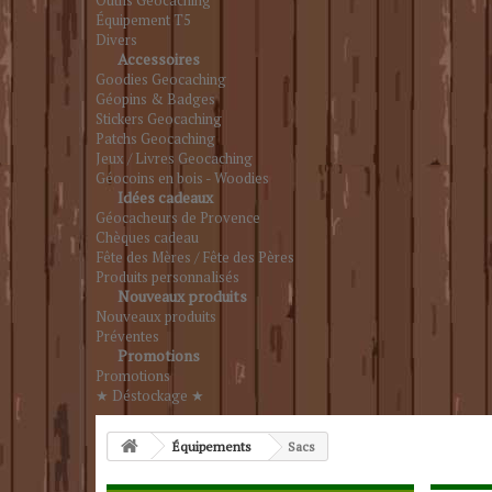
Outils Geocaching
Équipement T5
Divers
Accessoires
Goodies Geocaching
Géopins & Badges
Stickers Geocaching
Patchs Geocaching
Jeux / Livres Geocaching
Géocoins en bois - Woodies
Idées cadeaux
Géocacheurs de Provence
Chèques cadeau
Fête des Mères / Fête des Pères
Produits personnalisés
Nouveaux produits
Nouveaux produits
Préventes
Promotions
Promotions
★ Déstockage ★
Équipements
Sacs