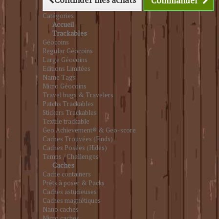
Commander
Catégories
Accueil
Trackables
Géocoins
Regular Géocoins
Large Géocoins
Editions Limitées
Name Tags
Micro Géocoins
Travel bugs & Travelers
Patchs Trackables
Stickers Trackables
Textile trackable
Geo Achievement® & Geo-score
Caches Trouvées (Finds)
Caches Posées (Hides)
Temps / Challenges
Caches
Cache containers
Prêts à poser & Packs
Caches astucieuses
Caches magnétiques
Nano caches
Micro caches