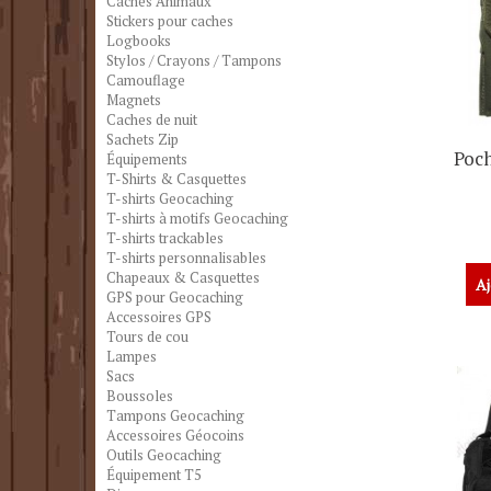
Caches Animaux
Stickers pour caches
Logbooks
Stylos / Crayons / Tampons
Camouflage
Magnets
Caches de nuit
Sachets Zip
Poch
Équipements
T-Shirts & Casquettes
T-shirts Geocaching
T-shirts à motifs Geocaching
T-shirts trackables
T-shirts personnalisables
Chapeaux & Casquettes
Aj
GPS pour Geocaching
Accessoires GPS
Tours de cou
Lampes
Sacs
Boussoles
Tampons Geocaching
Accessoires Géocoins
Outils Geocaching
Équipement T5