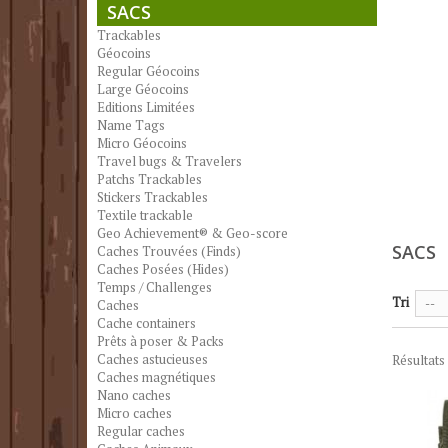
SACS
Trackables
Géocoins
Regular Géocoins
Large Géocoins
Editions Limitées
Name Tags
Micro Géocoins
Travel bugs & Travelers
Patchs Trackables
Stickers Trackables
Textile trackable
Geo Achievement® & Geo-score
SACS
Caches Trouvées (Finds)
Caches Posées (Hides)
Temps / Challenges
Tri
Caches
--
Cache containers
Prêts à poser & Packs
Caches astucieuses
Résultats 
Caches magnétiques
Nano caches
Micro caches
Regular caches