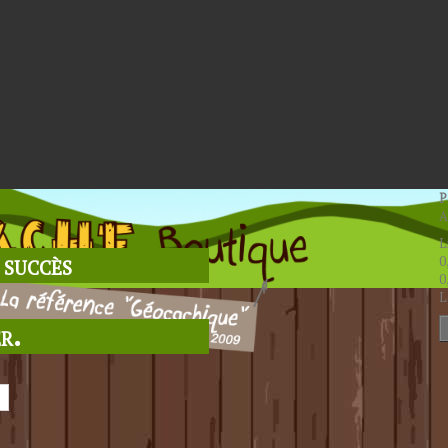
P
A
L
 succès
0
0
L
r.