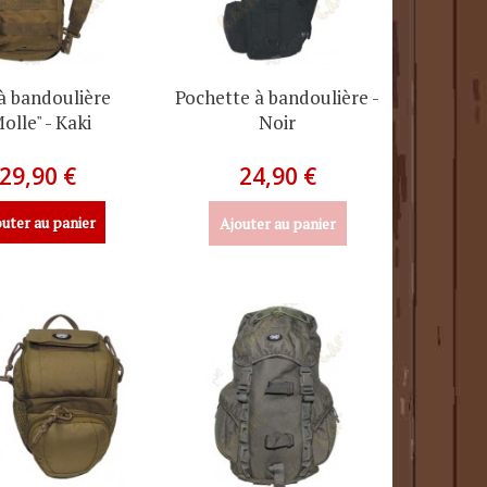
à bandoulière
Pochette à bandoulière -
olle" - Kaki
Noir
29,90 €
24,90 €
uter au panier
Ajouter au panier