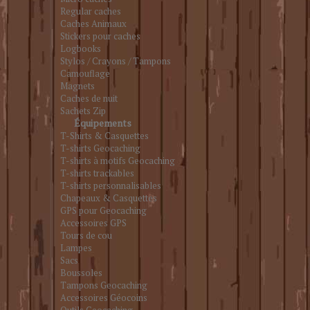
Regular caches
Caches Animaux
Stickers pour caches
Logbooks
Stylos / Crayons / Tampons
Camouflage
Magnets
Caches de nuit
Sachets Zip
Équipements
T-Shirts & Casquettes
T-shirts Geocaching
T-shirts à motifs Geocaching
T-shirts trackables
T-shirts personnalisables
Chapeaux & Casquettes
GPS pour Geocaching
Accessoires GPS
Tours de cou
Lampes
Sacs
Boussoles
Tampons Geocaching
Accessoires Géocoins