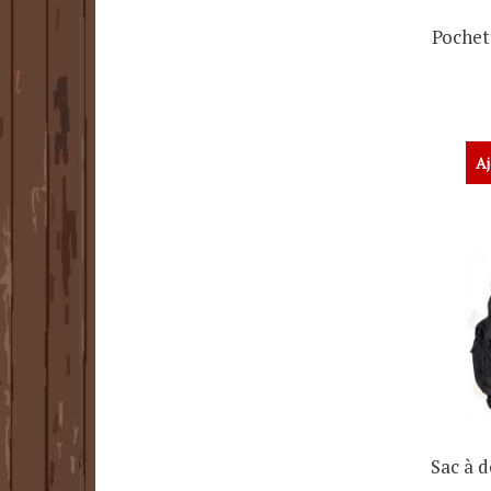
Pochet
Aj
Sac à d