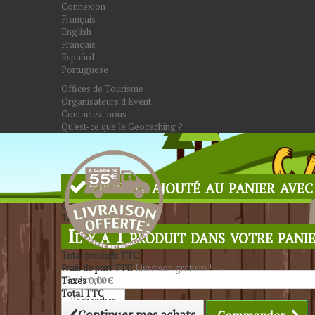
Connexion
Français
English
Français
Español
Portuguese
Offices de Tourisme
Organisateurs d'Event
Contactez-nous
Qu'est-ce que le Geocaching ?
Produit ajouté au panier avec
Quantité
Total
Il y a 1 produit dans votre panie
Total produits TTC
Frais de port TTC
Livraison gratuite !
Taxes
0,00 €
Total TTC
Rechercher
Continuer mes achats