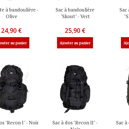
te à bandoulière -
Sac à bandoulière
Sac 
Olive
"Skout" - Vert
"S
24,90 €
25,90 €
outer au panier
Ajouter au panier
Ajo
os "Recon I" - Noir
Sac à dos "Recon II" -
Sac à 