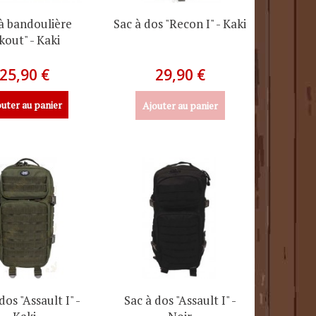
à bandoulière
Sac à dos "Recon I" - Kaki
kout" - Kaki
25,90 €
29,90 €
uter au panier
Ajouter au panier
dos "Assault I" -
Sac à dos "Assault I" -