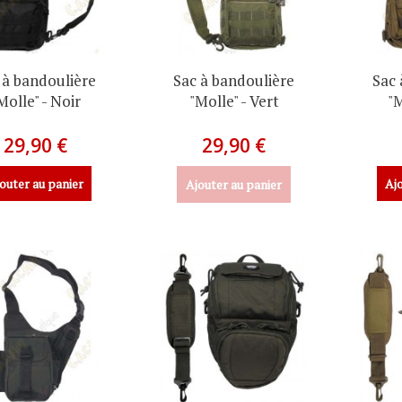
 à bandoulière
Sac à bandoulière
Sac 
Molle" - Noir
"Molle" - Vert
"M
29,90 €
29,90 €
outer au panier
Ajo
Ajouter au panier