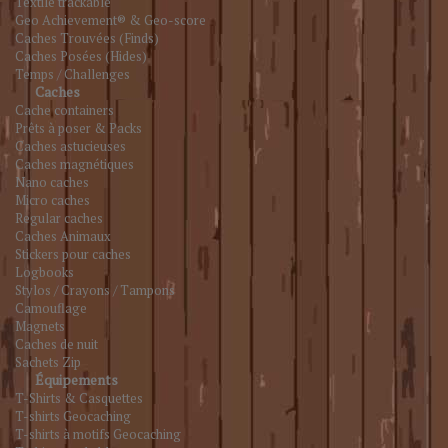
Textile trackable
Geo Achievement® & Geo-score
Caches Trouvées (Finds)
Caches Posées (Hides)
Temps / Challenges
Caches
Cache containers
Prêts à poser & Packs
Caches astucieuses
Caches magnétiques
Nano caches
Micro caches
Regular caches
Caches Animaux
Stickers pour caches
Logbooks
Stylos / Crayons / Tampons
Camouflage
Magnets
Caches de nuit
Sachets Zip
Équipements
T-Shirts & Casquettes
T-shirts Geocaching
T-shirts à motifs Geocaching