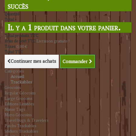
succès
Quantité
Total
Il y a 1 produit dans votre panier.
Total produits TTC
Frais de port TTC
Livraison gratuite !
Taxes
0,00 €
Total TTC
Continuer mes achats
Commander
Catégories
Accueil
Trackables
Géocoins
Regular Géocoins
Large Géocoins
Editions Limitées
Name Tags
Micro Géocoins
Travel bugs & Travelers
Patchs Trackables
Stickers Trackables