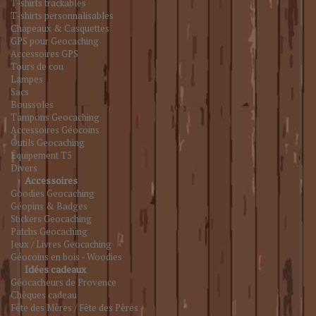
T-shirts trackables
T-shirts personnalisables
Chapeaux & Casquettes
GPS pour Geocaching
Accessoires GPS
Tours de cou
Lampes
Sacs
Boussoles
Tampons Geocaching
Accessoires Géocoins
Outils Geocaching
Équipement T5
Divers
Accessoires
Goodies Geocaching
Géopins & Badges
Stickers Geocaching
Patchs Geocaching
Jeux / Livres Geocaching
Géocoins en bois - Woodies
Idées cadeaux
Géocacheurs de Provence
Chèques cadeau
Fête des Mères / Fête des Pères