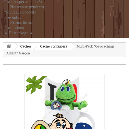
Produits personnalisés
Nouveaux produits
Nouveaux produits
Préventes
Promotions
Promotions
★ Déstockage ★
Caches
Cache containers
Multi-Pack "Geocaching
Addict" Garçon