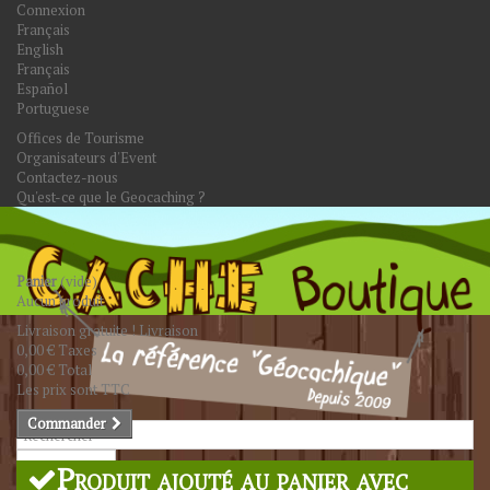
Connexion
Français
English
Français
Español
Portuguese
Offices de Tourisme
Organisateurs d'Event
Contactez-nous
Qu'est-ce que le Geocaching ?
Panier
(vide)
Aucun produit
Livraison gratuite !
Livraison
0,00 €
Taxes
0,00 €
Total
Les prix sont TTC
Commander
Rechercher
Produit ajouté au panier avec