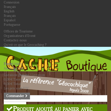
Connexion
Français
English
Français
Español
Portuguese
Offices de Tourisme
Organisateurs d'Event
Contactez-nous
Qu'est-ce que le Geocaching ?
Panier
(vide)
Aucun produit
Livraison gratuite !
Livraison
0,00 €
Taxes
0,00 €
Total
Les prix sont TTC
Commander
Rechercher
Produit ajouté au panier avec