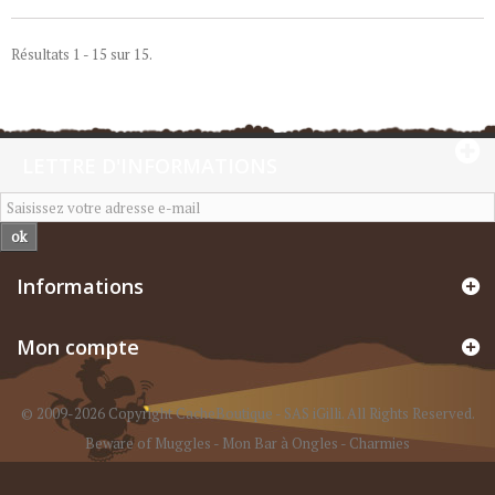
Résultats 1 - 15 sur 15.
LETTRE D'INFORMATIONS
ok
Informations
Mon compte
© 2009-2026 Copyright CacheBoutique - SAS iGilli. All Rights Reserved.
Beware of Muggles
-
Mon Bar à Ongles
-
Charmies