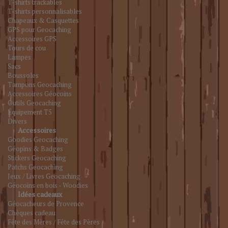
T-shirts trackables
T-shirts personnalisables
Chapeaux & Casquettes
GPS pour Geocaching
Accessoires GPS
Tours de cou
Lampes
Sacs
Boussoles
Tampons Geocaching
Accessoires Géocoins
Outils Geocaching
Équipement T5
Divers
Accessoires
Goodies Geocaching
Géopins & Badges
Stickers Geocaching
Patchs Geocaching
Jeux / Livres Geocaching
Géocoins en bois - Woodies
Idées cadeaux
Géocacheurs de Provence
Chèques cadeau
Fête des Mères / Fête des Pères