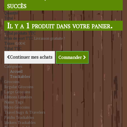
succès
Quantité
Total
Il y a 1 produit dans votre panier.
Total produits TTC
Frais de port TTC
Livraison gratuite !
Taxes
0,00 €
Total TTC
Continuer mes achats
Commander
Catégories
Accueil
Trackables
Géocoins
Regular Géocoins
Large Géocoins
Editions Limitées
Name Tags
Micro Géocoins
Travel bugs & Travelers
Patchs Trackables
Stickers Trackables