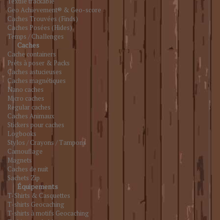
Textile trackable
Geo Achievement® & Geo-score
Caches Trouvées (Finds)
Caches Posées (Hides)
Temps / Challenges
Caches
Cache containers
Prêts à poser & Packs
Caches astucieuses
Caches magnétiques
Nano caches
Micro caches
Regular caches
Caches Animaux
Stickers pour caches
Logbooks
Stylos / Crayons / Tampons
Camouflage
Magnets
Caches de nuit
Sachets Zip
Équipements
T-Shirts & Casquettes
T-shirts Geocaching
T-shirts à motifs Geocaching