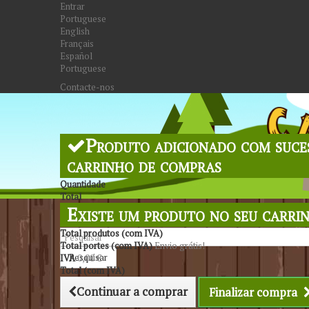
Entrar
Portuguese
English
Français
Español
Portuguese
Contacte-nos
Produto adicionado com suce
carrinho de compras
Quantidade
Total
Existe um produto no seu carri
Total produtos (com IVA)
Total portes (com IVA)
Envio grátis!
Pesquisar
IVA
0,00 €
Total (com IVA)
Continuar a comprar
Finalizar compra