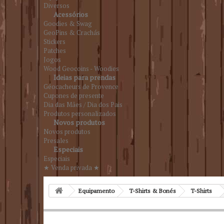
Diversos
Acessórios
Goodies & Swag
GeoPins & Crachás
Stickers
Patches
Jogos
Wood Geocoins - Woodies
Ideias para prendas
Géocacheurs de Provence
Cupones de presente
Dia das Mães / Dia dos Pais
Produtos personalizados
Novos produtos
Novos produtos
Presales
Especiais
Especiais
★ Venda privada ★
Equipamento
T-Shirts & Bonés
T-Shirts