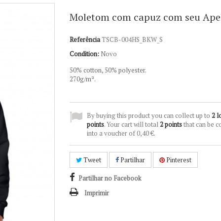
Moletom com capuz com seu Ape
Referência
TSCB-004HS_BKW_S
Condition:
Novo
50% cotton, 50% polyester.
270g/m².
By buying this product you can collect up to
2
l
points
. Your cart will total
2
points
that can be c
into a voucher of
0,40 €
.
Tweet
Partilhar
Pinterest
Partilhar no Facebook
Imprimir