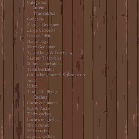
Categorias
Início
Trackables
Geocoins
Regular Geocoins
Large Geocoins
Limited Editions
Name Tags
Micro Geocoins
Travel bugs & Travelers
Patches Trackables
Stickers Trackables
Têxtil trackable
Geo Achievement® & Geo-score
Finds
Hides
Time / Challenge
Caches
Cache containers
Kits & Packs
Tricky caches
Caches magnéticas
Nano caches
Micro caches
Regular caches