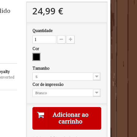
24,99 €
lido
Quantidade
Cor
Tamanho
oyalty
onverted
S
Cor de impressão
Branco
Adicionar ao
carrinho