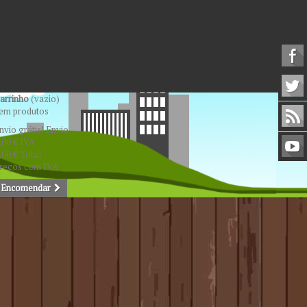
arrinho
(vazio)
em produtos
nvio grátis!
Envio
,00 €
IVA
,00 €
Total
reços com IVA
Encomendar