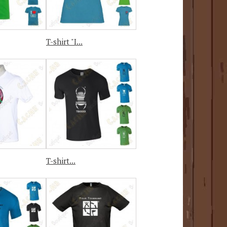
T-shirt "I...
T-shirt...