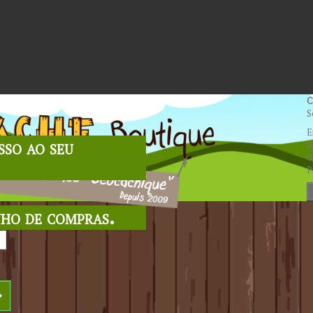
C
S
E
sso ao seu
0
0
P
nho de compras.