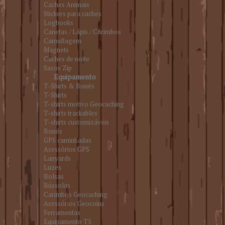
Caches Animais
Stickers para caches
Logbooks
Canetas / Lápis / Carimbos
Camuflagem
Magnets
Caches de noite
Sacos Zip
Equipamento
T-Shirts & Bonés
T-Shirts
T-shirts motivo Geocaching
T-shirts trackables
T-shirts customizáveis
Bonés
GPS caminhadas
Acessórios GPS
Lanyards
Luzes
Bolsas
Bússolas
Carimbos Geocaching
Acessórios Geocoins
Ferramentas
Equipamento T5