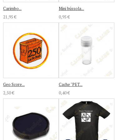
Carimbo...
Mini bússola...
21,95 €
0,95 €
Geo Score...
Cache "PET...
2,50 €
0,40 €