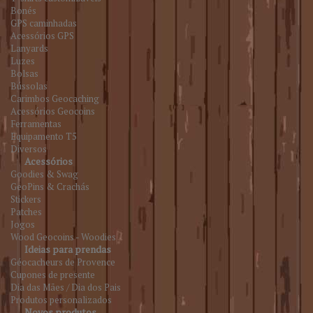
Bonés
GPS caminhadas
Acessórios GPS
Lanyards
Luzes
Bolsas
Bússolas
Carimbos Geocaching
Acessórios Geocoins
Ferramentas
Equipamento T5
Diversos
Acessórios
Goodies & Swag
GeoPins & Crachás
Stickers
Patches
Jogos
Wood Geocoins - Woodies
Ideias para prendas
Géocacheurs de Provence
Cupones de presente
Dia das Mães / Dia dos Pais
Produtos personalizados
Novos produtos