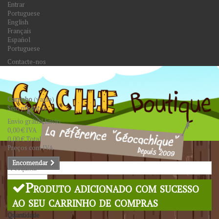
Entrar
Portuguese
English
Français
Español
Portuguese
Contacte-nos
Carrinho
(vazio)
Sem produtos
Envio grátis!
Envio
0,00 €
IVA
0,00 €
Total
Preços com IVA
Encomendar
Pesquisar
Produto adicionado com sucesso
ao seu carrinho de compras
Quantidade