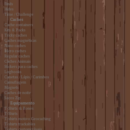
Finds
Hides
Time / Challenge
Caches
Cache containers
Kits & Packs
Tricky caches
Caches magnéticas
Nano caches
Micro caches
Regular caches
Caches Animais
Stickers para caches
Logbooks
Canetas / Lápis / Carimbos
Camuflagem
Magnets
Caches de noite
Sacos Zip
Equipamento
T-Shirts & Bonés
T-Shirts
T-shirts motivo Geocaching
T-shirts trackables
T-shirts customizáveis