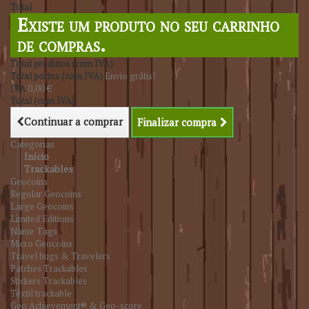
Total
Existe um produto no seu carrinho
de compras.
Total produtos (com IVA)
Total portes (com IVA)
Envio grátis!
IVA
0,00 €
Total (com IVA)
Continuar a comprar
Finalizar compra
Categorias
Início
Trackables
Geocoins
Regular Geocoins
Large Geocoins
Limited Editions
Name Tags
Micro Geocoins
Travel bugs & Travelers
Patches Trackables
Stickers Trackables
Têxtil trackable
Geo Achievement® & Geo-score