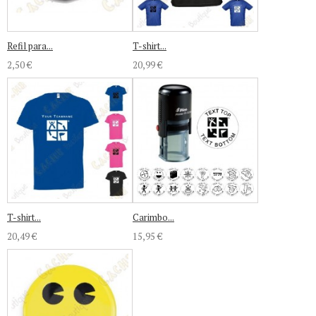
Refil para...
T-shirt...
2,50 €
20,99 €
T-shirt...
Carimbo...
20,49 €
15,95 €