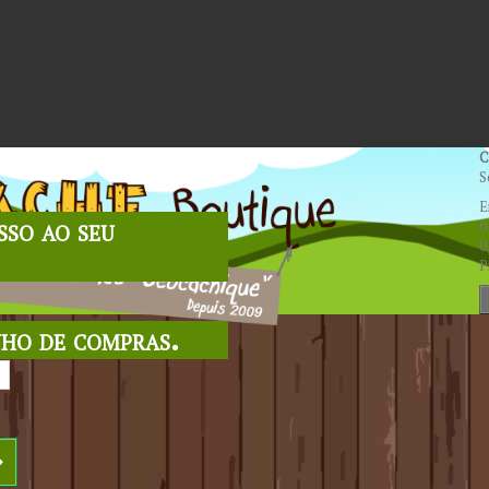
C
S
E
sso ao seu
0
0
P
nho de compras.