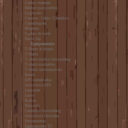
Caches Animais
Stickers para caches
Logbooks
Canetas / Lápis / Carimbos
Camuflagem
Magnets
Caches de noite
Sacos Zip
Equipamento
T-Shirts & Bonés
T-Shirts
T-shirts motivo Geocaching
T-shirts trackables
T-shirts customizáveis
Bonés
GPS caminhadas
Acessórios GPS
Lanyards
Luzes
Bolsas
Bússolas
Carimbos Geocaching
Acessórios Geocoins
Ferramentas
Equipamento T5