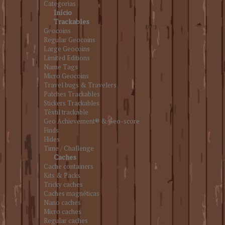
Categorias
Início
Trackables
Geocoins
Regular Geocoins
Large Geocoins
Limited Editions
Name Tags
Micro Geocoins
Travel bugs & Travelers
Patches Trackables
Stickers Trackables
Têxtil trackable
Geo Achievement® & Geo-score
Finds
Hides
Time / Challenge
Caches
Cache containers
Kits & Packs
Tricky caches
Caches magnéticas
Nano caches
Micro caches
Regular caches