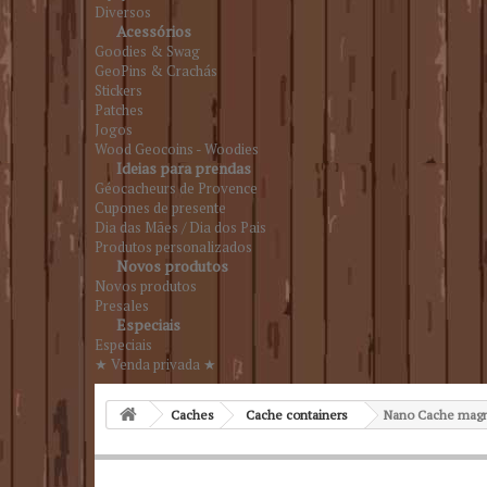
Diversos
Acessórios
Goodies & Swag
GeoPins & Crachás
Stickers
Patches
Jogos
Wood Geocoins - Woodies
Ideias para prendas
Géocacheurs de Provence
Cupones de presente
Dia das Mães / Dia dos Pais
Produtos personalizados
Novos produtos
Novos produtos
Presales
Especiais
Especiais
★ Venda privada ★
Caches
Cache containers
Nano Cache magn