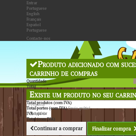
Entrar
Portuguese
English
Français
Español
Portuguese
Contacte-nos
Produto adicionado com suce
carrinho de compras
Quantidade
Total
Existe um produto no seu carri
Total produtos (com IVA)
Total portes (com IVA)
Envio grátis!
Pesquisar
IVA
0,00 €
Total (com IVA)
Continuar a comprar
Finalizar compra