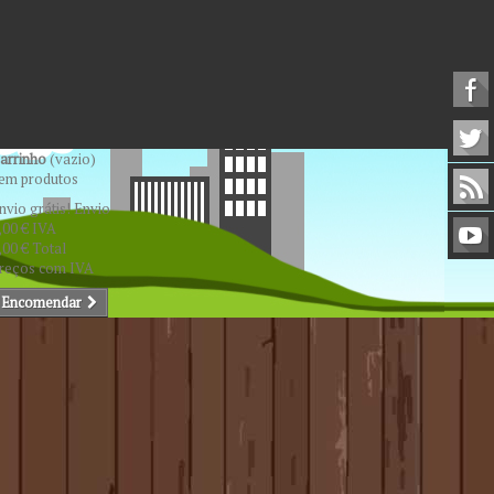
arrinho
(vazio)
em produtos
nvio grátis!
Envio
,00 €
IVA
,00 €
Total
reços com IVA
Encomendar