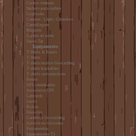
Caches Animais
Stickers para caches
Logbooks
Canetas / Lápis / Carimbos
Camuflagem
Magnets
Caches de noite
Sacos Zip
Equipamento
T-Shirts & Bonés
T-Shirts
T-shirts motivo Geocaching
T-shirts trackables
T-shirts customizáveis
Bonés
GPS caminhadas
Acessórios GPS
Lanyards
Luzes
Bolsas
Bússolas
Carimbos Geocaching
Acessórios Geocoins
Ferramentas
Equipamento T5