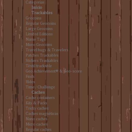
Categorias
Início
Trackables
Geocoins
Regular Geocoins
Large Geocoins
Limited Editions
Name Tags
Micro Geocoins
Travel bugs & Travelers
Patches Trackables
Stickers Trackables
Têxtil trackable
Geo Achievement® & Geo-score
Finds
Hides
Time / Challenge
Caches
Cache containers
Kits & Packs
Tricky caches
Caches magnéticas
Nano caches
Micro caches
Regular caches