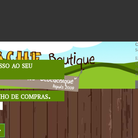
C
S
E
sso ao seu
0
0
P
nho de compras.