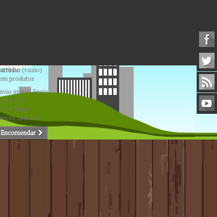
arrinho
(vazio)
em produtos
nvio grátis!
Envio
,00 €
IVA
,00 €
Total
reços com IVA
Encomendar