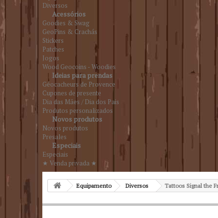
Diversos
Acessórios
Goodies & Swag
GeoPins & Crachás
Stickers
Patches
Jogos
Wood Geocoins - Woodies
Ideias para prendas
Géocacheurs de Provence
Cupones de presente
Dia das Mães / Dia dos Pais
Produtos personalizados
Novos produtos
Novos produtos
Presales
Especiais
Especiais
★ Venda privada ★
Equipamento
Diversos
Tattoos Signal the Fr