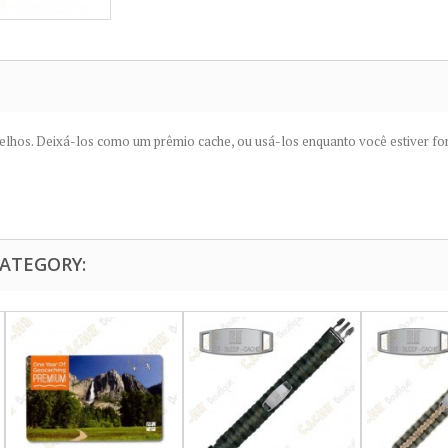
velhos
.
Deixá-los
como um prêmio
cache,
ou
usá-los
enquanto você estiver fo
CATEGORY: