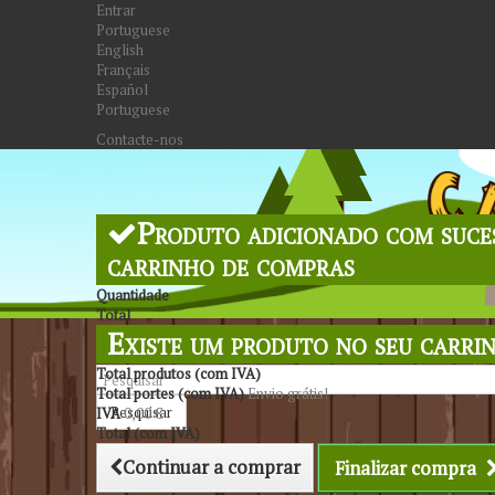
Entrar
Portuguese
English
Français
Español
Portuguese
Contacte-nos
Produto adicionado com suce
carrinho de compras
Quantidade
Total
Existe um produto no seu carri
Total produtos (com IVA)
Total portes (com IVA)
Envio grátis!
Pesquisar
IVA
0,00 €
Total (com IVA)
Continuar a comprar
Finalizar compra