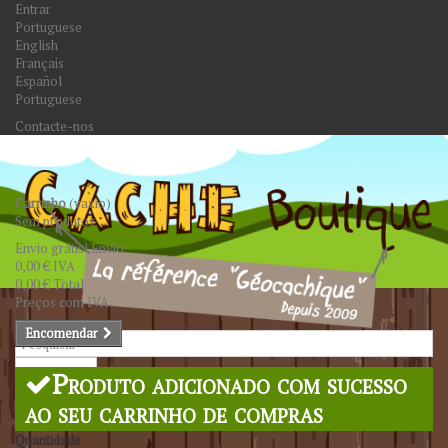
Entrar
Portuguese
English
Français
Español
Portuguese
Contacte-nos
Carrinho
(vazio)
Sem produtos
Envio grátis!
Envio
0,00 €
IVA
0,00 €
Total
Preços com IVA
Encomendar
Pesquisar
Produto adicionado com sucesso
ao seu carrinho de compras
Quantidade