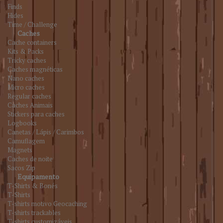
Finds
Hides
Time / Challenge
Caches
Cache containers
Kits & Packs
Tricky caches
Caches magnéticas
Nano caches
Micro caches
Regular caches
Caches Animais
Stickers para caches
Logbooks
Canetas / Lápis / Carimbos
Camuflagem
Magnets
Caches de noite
Sacos Zip
Equipamento
T-Shirts & Bonés
T-Shirts
T-shirts motivo Geocaching
T-shirts trackables
T-shirts customizáveis