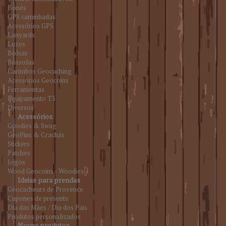
Bonés
GPS caminhadas
Acessórios GPS
Lanyards
Luzes
Bolsas
Bússolas
Carimbos Geocaching
Acessórios Geocoins
Ferramentas
Equipamento T5
Diversos
Acessórios
Goodies & Swag
GeoPins & Crachás
Stickers
Patches
Jogos
Wood Geocoins - Woodies
Ideias para prendas
Géocacheurs de Provence
Cupones de presente
Dia das Mães / Dia dos Pais
Produtos personalizados
Novos produtos