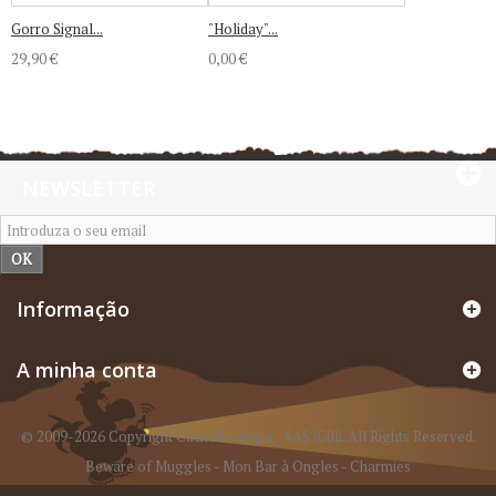
Gorro Signal...
"Holiday"...
29,90 €
0,00 €
NEWSLETTER
OK
Informação
A minha conta
© 2009-2026 Copyright CacheBoutique - SAS iGilli. All Rights Reserved.
Beware of Muggles
-
Mon Bar à Ongles
-
Charmies