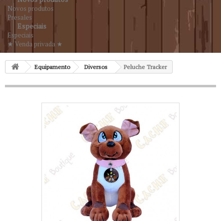
Novos produtos
Presales
Especiais
Especiais
★ Venda privada ★
Equipamento
Diversos
Peluche Tracker