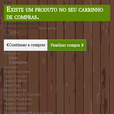
Total
Existe um produto no seu carrinho
de compras.
Total produtos (com IVA)
Total portes (com IVA)
Envio grátis!
IVA
0,00 €
Total (com IVA)
Continuar a comprar
Finalizar compra
Categorias
Início
Trackables
Geocoins
Regular Geocoins
Large Geocoins
Limited Editions
Name Tags
Micro Geocoins
Travel bugs & Travelers
Patches Trackables
Stickers Trackables
Têxtil trackable
Geo Achievement® & Geo-score