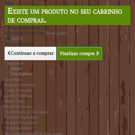
Total
Existe um produto no seu carrinho
de compras.
Total produtos (com IVA)
Total portes (com IVA)
Envio grátis!
IVA
0,00 €
Total (com IVA)
Continuar a comprar
Finalizar compra
Categorias
Início
Trackables
Geocoins
Regular Geocoins
Large Geocoins
Limited Editions
Name Tags
Micro Geocoins
Travel bugs & Travelers
Patches Trackables
Stickers Trackables
Têxtil trackable
Geo Achievement® & Geo-score