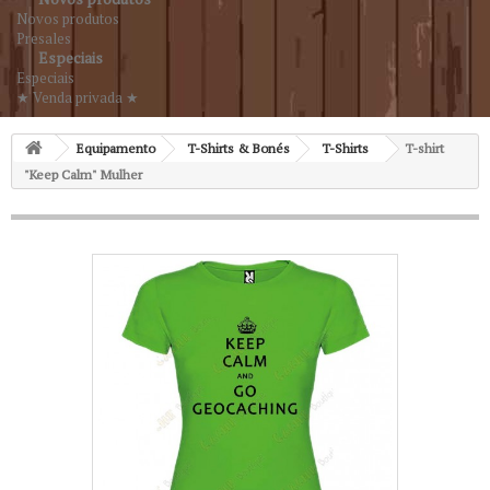
Novos produtos
Presales
Especiais
Especiais
★ Venda privada ★
Equipamento
T-Shirts & Bonés
T-Shirts
T-shirt
"Keep Calm" Mulher