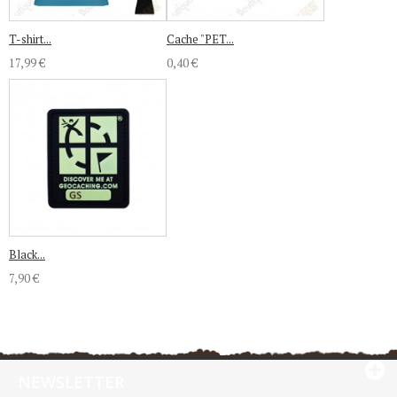
T-shirt...
Cache "PET...
17,99 €
0,40 €
Black...
7,90 €
NEWSLETTER