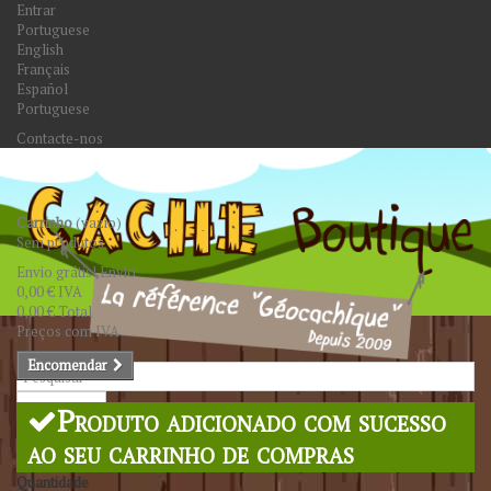
Entrar
Portuguese
English
Français
Español
Portuguese
Contacte-nos
Carrinho
(vazio)
Sem produtos
Envio grátis!
Envio
0,00 €
IVA
0,00 €
Total
Preços com IVA
Encomendar
Pesquisar
Produto adicionado com sucesso
ao seu carrinho de compras
Quantidade