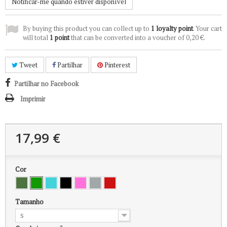
Notificar-me quando estiver disponível
By buying this product you can collect up to
1
loyalty point
. Your cart
will total
1
point
that can be converted into a voucher of
0,20 €
.
Tweet
Partilhar
Pinterest
Partilhar no Facebook
Imprimir
17,99 €
Cor
Tamanho
S