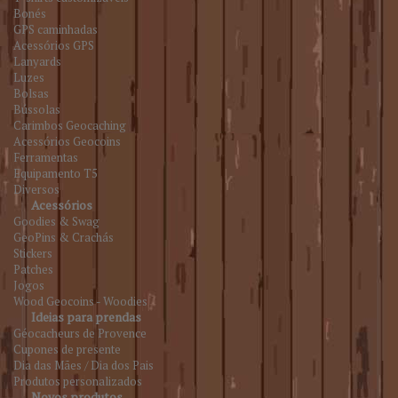
Bonés
GPS caminhadas
Acessórios GPS
Lanyards
Luzes
Bolsas
Bússolas
Carimbos Geocaching
Acessórios Geocoins
Ferramentas
Equipamento T5
Diversos
Acessórios
Goodies & Swag
GeoPins & Crachás
Stickers
Patches
Jogos
Wood Geocoins - Woodies
Ideias para prendas
Géocacheurs de Provence
Cupones de presente
Dia das Mães / Dia dos Pais
Produtos personalizados
Novos produtos