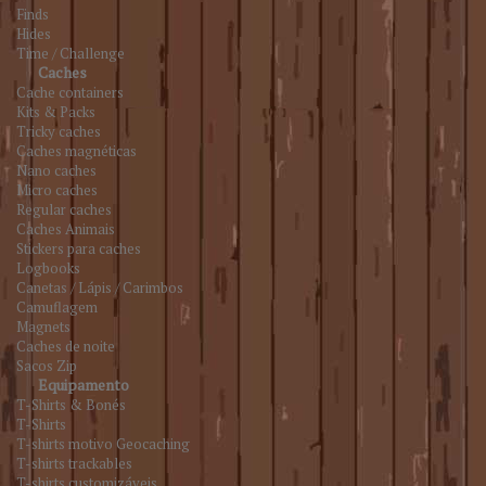
Finds
Hides
Time / Challenge
Caches
Cache containers
Kits & Packs
Tricky caches
Caches magnéticas
Nano caches
Micro caches
Regular caches
Caches Animais
Stickers para caches
Logbooks
Canetas / Lápis / Carimbos
Camuflagem
Magnets
Caches de noite
Sacos Zip
Equipamento
T-Shirts & Bonés
T-Shirts
T-shirts motivo Geocaching
T-shirts trackables
T-shirts customizáveis