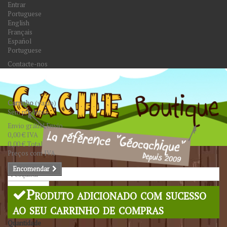
Entrar
Portuguese
English
Français
Español
Portuguese
Contacte-nos
Carrinho
(vazio)
Sem produtos
Envio grátis!
Envio
0,00 €
IVA
0,00 €
Total
Preços com IVA
Encomendar
Pesquisar
Produto adicionado com sucesso
ao seu carrinho de compras
Quantidade