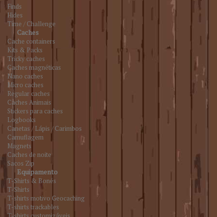
Finds
Hides
Time / Challenge
Caches
Cache containers
Kits & Packs
Tricky caches
Caches magnéticas
Nano caches
Micro caches
Regular caches
Caches Animais
Stickers para caches
Logbooks
Canetas / Lápis / Carimbos
Camuflagem
Magnets
Caches de noite
Sacos Zip
Equipamento
T-Shirts & Bonés
T-Shirts
T-shirts motivo Geocaching
T-shirts trackables
T-shirts customizáveis