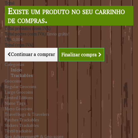
Total
Existe um produto no seu carrinho
de compras.
Total produtos (com IVA)
Total portes (com IVA)
Envio grátis!
IVA
0,00 €
Total (com IVA)
Continuar a comprar
Finalizar compra
Categorias
Início
Trackables
Geocoins
Regular Geocoins
Large Geocoins
Limited Editions
Name Tags
Micro Geocoins
Travel bugs & Travelers
Patches Trackables
Stickers Trackables
Têxtil trackable
Geo Achievement® & Geo-score