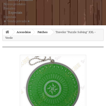
Novos produtos
Presales
Especiais
Especiais
★ Venda privada ★
Acessórios
Patches
Traveler "Puzzle Solving" XXL -
Verde