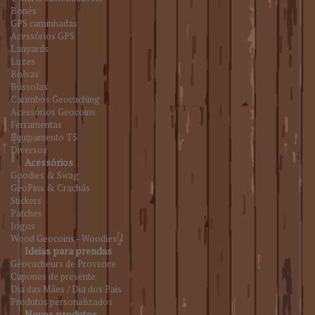
Bonés
GPS caminhadas
Acessórios GPS
Lanyards
Luzes
Bolsas
Bússolas
Carimbos Geocaching
Acessórios Geocoins
Ferramentas
Equipamento T5
Diversos
Acessórios
Goodies & Swag
GeoPins & Crachás
Stickers
Patches
Jogos
Wood Geocoins - Woodies
Ideias para prendas
Géocacheurs de Provence
Cupones de presente
Dia das Mães / Dia dos Pais
Produtos personalizados
Novos produtos