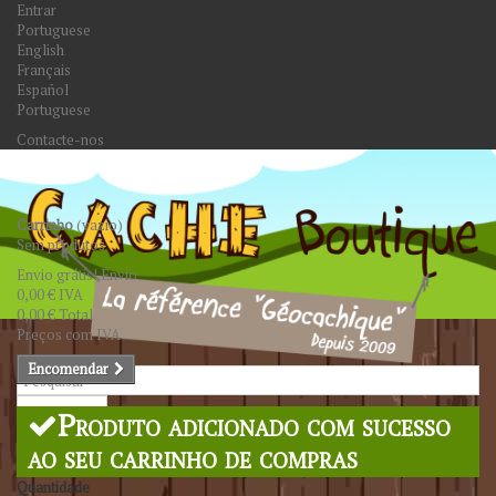
Entrar
Portuguese
English
Français
Español
Portuguese
Contacte-nos
Carrinho
(vazio)
Sem produtos
Envio grátis!
Envio
0,00 €
IVA
0,00 €
Total
Preços com IVA
Encomendar
Pesquisar
Produto adicionado com sucesso
ao seu carrinho de compras
Quantidade