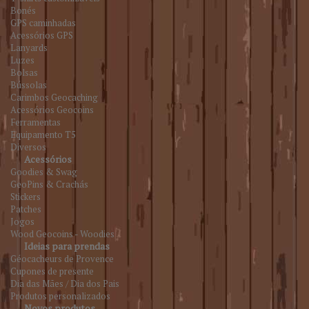
Bonés
GPS caminhadas
Acessórios GPS
Lanyards
Luzes
Bolsas
Bússolas
Carimbos Geocaching
Acessórios Geocoins
Ferramentas
Equipamento T5
Diversos
Acessórios
Goodies & Swag
GeoPins & Crachás
Stickers
Patches
Jogos
Wood Geocoins - Woodies
Ideias para prendas
Géocacheurs de Provence
Cupones de presente
Dia das Mães / Dia dos Pais
Produtos personalizados
Novos produtos