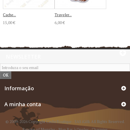
Cache...
Traveler...
15,00 €
6,00 €
NEWSLETTER
OK
Informação
A minha conta
© 2009-2026 Copyright CacheBoutique - SAS iGilli. All Rights Reserved.
Beware of Muggles
-
Mon Bar à Ongles
-
Charmies