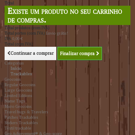
Total
Existe um produto no seu carrinho
de compras.
Total produtos (com IVA)
Total portes (com IVA)
Envio grátis!
IVA
0,00 €
Total (com IVA)
Continuar a comprar
Finalizar compra
Categorias
Início
Trackables
Geocoins
Regular Geocoins
Large Geocoins
Limited Editions
Name Tags
Micro Geocoins
Travel bugs & Travelers
Patches Trackables
Stickers Trackables
Têxtil trackable
Geo Achievement® & Geo-score