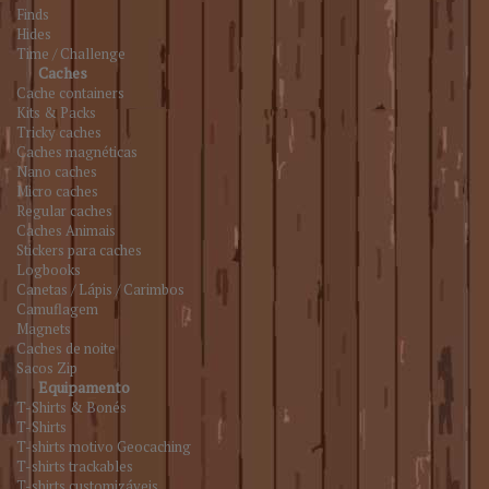
Finds
Hides
Time / Challenge
Caches
Cache containers
Kits & Packs
Tricky caches
Caches magnéticas
Nano caches
Micro caches
Regular caches
Caches Animais
Stickers para caches
Logbooks
Canetas / Lápis / Carimbos
Camuflagem
Magnets
Caches de noite
Sacos Zip
Equipamento
T-Shirts & Bonés
T-Shirts
T-shirts motivo Geocaching
T-shirts trackables
T-shirts customizáveis