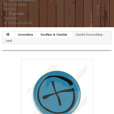
Novos produtos
Presales
Especiais
Especiais
★ Venda privada ★
Acessórios
GeoPins & Crachás
Crachá Geocaching -
Azul