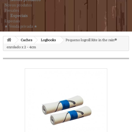
Novos produtos
Presales
Especiais
Especiais
★ Venda privada ★
Caches
Logbooks
Pequeno logroll Rite in the rain®
enrolado x 2 - 4cm