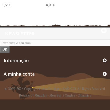
0,55 €
8,00 €
NEWSLETTER
OK
Informação
A minha conta
© 2009-2026 Copyright CacheBoutique - SAS iGilli. All Rights Reserved.
Beware of Muggles
-
Mon Bar à Ongles
-
Charmies