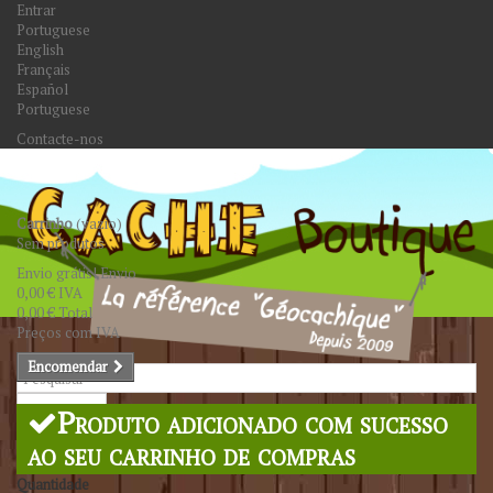
Entrar
Portuguese
English
Français
Español
Portuguese
Contacte-nos
Carrinho
(vazio)
Sem produtos
Envio grátis!
Envio
0,00 €
IVA
0,00 €
Total
Preços com IVA
Encomendar
Pesquisar
Produto adicionado com sucesso
ao seu carrinho de compras
Quantidade