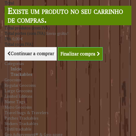
Total
Existe um produto no seu carrinho
de compras.
Total produtos (com IVA)
Total portes (com IVA)
Envio grátis!
IVA
0,00 €
Total (com IVA)
Continuar a comprar
Finalizar compra
Categorias
Início
Trackables
Geocoins
Regular Geocoins
Large Geocoins
Limited Editions
Name Tags
Micro Geocoins
Travel bugs & Travelers
Patches Trackables
Stickers Trackables
Têxtil trackable
Geo Achievement® & Geo-score