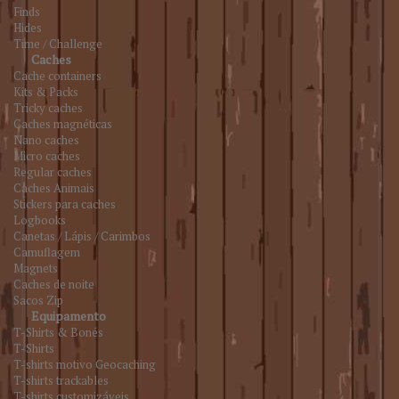
Finds
Hides
Time / Challenge
Caches
Cache containers
Kits & Packs
Tricky caches
Caches magnéticas
Nano caches
Micro caches
Regular caches
Caches Animais
Stickers para caches
Logbooks
Canetas / Lápis / Carimbos
Camuflagem
Magnets
Caches de noite
Sacos Zip
Equipamento
T-Shirts & Bonés
T-Shirts
T-shirts motivo Geocaching
T-shirts trackables
T-shirts customizáveis