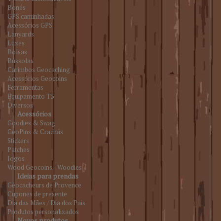
Bonés
GPS caminhadas
Acessórios GPS
Lanyards
Luzes
Bolsas
Bússolas
Carimbos Geocaching
Acessórios Geocoins
Ferramentas
Equipamento T5
Diversos
Acessórios
Goodies & Swag
GeoPins & Crachás
Stickers
Patches
Jogos
Wood Geocoins - Woodies
Ideias para prendas
Géocacheurs de Provence
Cupones de presente
Dia das Mães / Dia dos Pais
Produtos personalizados
Novos produtos