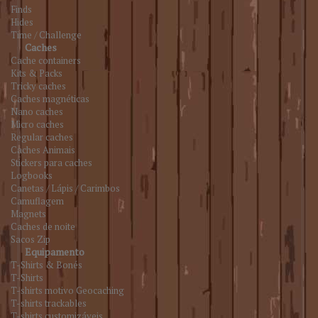
Finds
Hides
Time / Challenge
Caches
Cache containers
Kits & Packs
Tricky caches
Caches magnéticas
Nano caches
Micro caches
Regular caches
Caches Animais
Stickers para caches
Logbooks
Canetas / Lápis / Carimbos
Camuflagem
Magnets
Caches de noite
Sacos Zip
Equipamento
T-Shirts & Bonés
T-Shirts
T-shirts motivo Geocaching
T-shirts trackables
T-shirts customizáveis