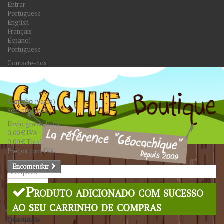
Entrar
Portuguese
English
Français
Español
Portuguese
Contacte-nos
Carrinho
(vazio)
Sem produtos
Envio grátis!
Envio
0,00 €
IVA
0,00 €
Total
Preços com IVA
Encomendar
Pesquisar
Produto adicionado com sucesso
ao seu carrinho de compras
Quantidade