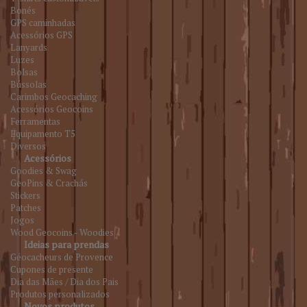
Bonés
GPS caminhadas
Acessórios GPS
Lanyards
Luzes
Bolsas
Bússolas
Carimbos Geocaching
Acessórios Geocoins
Ferramentas
Equipamento T5
Diversos
Acessórios
Goodies & Swag
GeoPins & Crachás
Stickers
Patches
Jogos
Wood Geocoins - Woodies
Ideias para prendas
Géocacheurs de Provence
Cupones de presente
Dia das Mães / Dia dos Pais
Produtos personalizados
Novos produtos