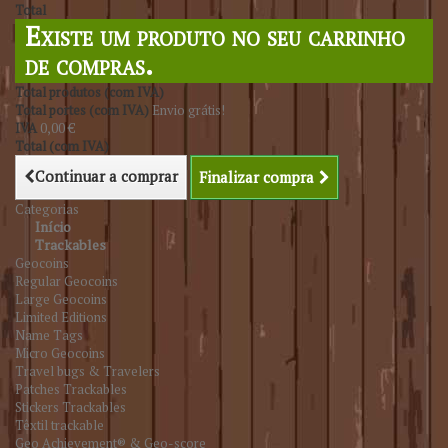
Total
Existe um produto no seu carrinho
de compras.
Total produtos (com IVA)
Total portes (com IVA)
Envio grátis!
IVA
0,00 €
Total (com IVA)
Continuar a comprar
Finalizar compra
Categorias
Início
Trackables
Geocoins
Regular Geocoins
Large Geocoins
Limited Editions
Name Tags
Micro Geocoins
Travel bugs & Travelers
Patches Trackables
Stickers Trackables
Têxtil trackable
Geo Achievement® & Geo-score