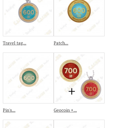
Travel tag...
Patch...
Pin's...
Geocoin +...