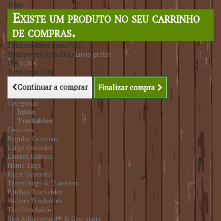
Total
Existe um produto no seu carrinho
de compras.
Total produtos (com IVA)
Total portes (com IVA)
Envio grátis!
IVA
0,00 €
Total (com IVA)
Continuar a comprar
Finalizar compra
Categorias
Início
Trackables
Geocoins
Regular Geocoins
Large Geocoins
Limited Editions
Name Tags
Micro Geocoins
Travel bugs & Travelers
Patches Trackables
Stickers Trackables
Têxtil trackable
Geo Achievement® & Geo-score