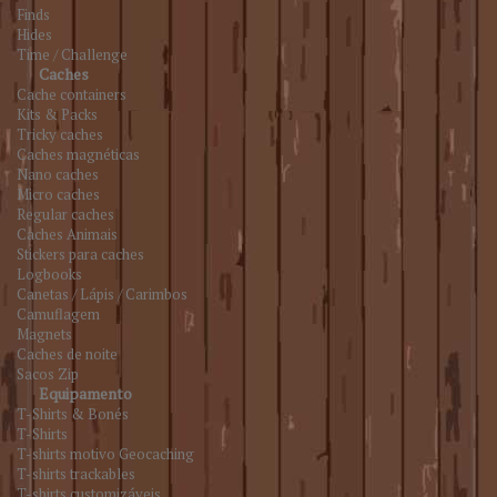
Finds
Hides
Time / Challenge
Caches
Cache containers
Kits & Packs
Tricky caches
Caches magnéticas
Nano caches
Micro caches
Regular caches
Caches Animais
Stickers para caches
Logbooks
Canetas / Lápis / Carimbos
Camuflagem
Magnets
Caches de noite
Sacos Zip
Equipamento
T-Shirts & Bonés
T-Shirts
T-shirts motivo Geocaching
T-shirts trackables
T-shirts customizáveis