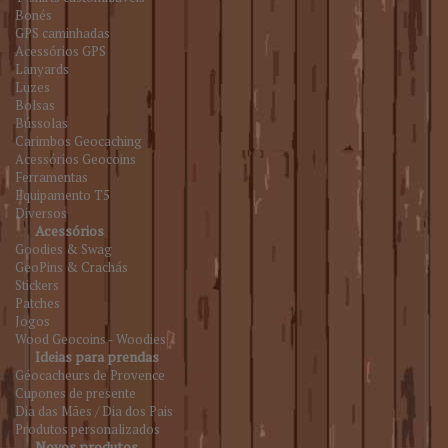
Bonés
GPS caminhadas
Acessórios GPS
Lanyards
Luzes
Bolsas
Bússolas
Carimbos Geocaching
Acessórios Geocoins
Ferramentas
Equipamento T5
Diversos
Acessórios
Goodies & Swag
GeoPins & Crachás
Stickers
Patches
Jogos
Wood Geocoins - Woodies
Ideias para prendas
Géocacheurs de Provence
Cupones de presente
Dia das Mães / Dia dos Pais
Produtos personalizados
Novos produtos