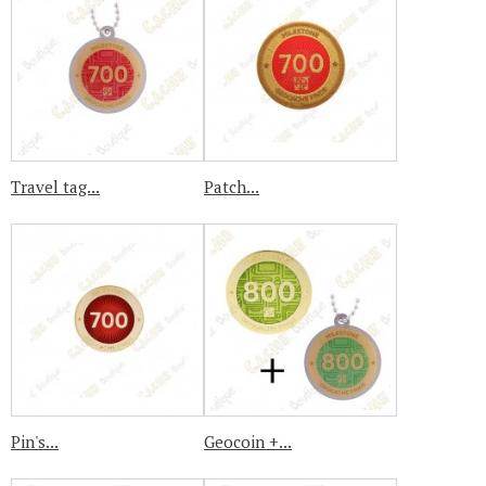
Travel tag...
Patch...
Pin's...
Geocoin +...