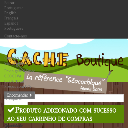
Entrar
Portuguese
English
Français
Español
Portuguese
Contacte-nos
Carrinho
(vazio)
Sem produtos
Envio grátis!
Envio
0,00 €
IVA
0,00 €
Total
Preços com IVA
Encomendar
Pesquisar
Produto adicionado com sucesso
ao seu carrinho de compras
Quantidade