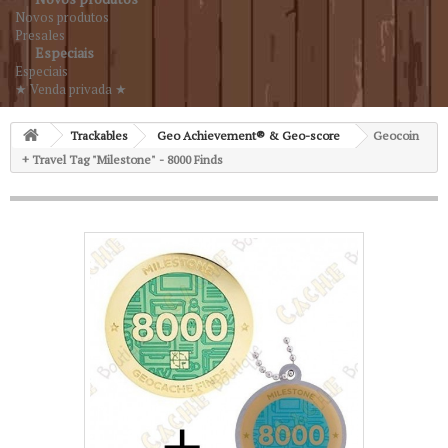
Novos produtos
Presales
Especiais
Especiais
★ Venda privada ★
Trackables
Geo Achievement® & Geo-score
Geocoin
+ Travel Tag "Milestone" - 8000 Finds