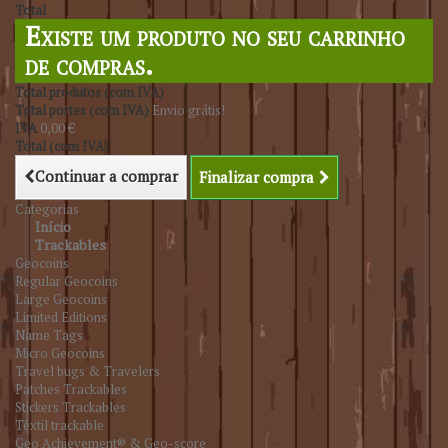
Total
Existe um produto no seu carrinho
de compras.
Total produtos (com IVA)
Total portes (com IVA)
Envio grátis!
IVA
0,00 €
Total (com IVA)
Continuar a comprar
Finalizar compra
Categorias
Início
Trackables
Geocoins
Regular Geocoins
Large Geocoins
Limited Editions
Name Tags
Micro Geocoins
Travel bugs & Travelers
Patches Trackables
Stickers Trackables
Têxtil trackable
Geo Achievement® & Geo-score