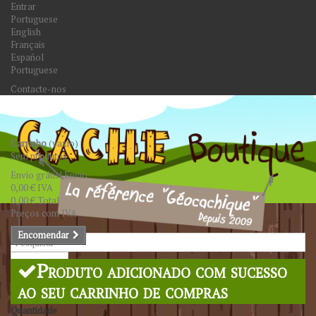
Entrar
Portuguese
English
Français
Español
Portuguese
Contacte-nos
Carrinho
(vazio)
Sem produtos
Envio grátis!
Envio
0,00 €
IVA
0,00 €
Total
Preços com IVA
Encomendar
Pesquisar
Produto adicionado com sucesso
ao seu carrinho de compras
Quantidade