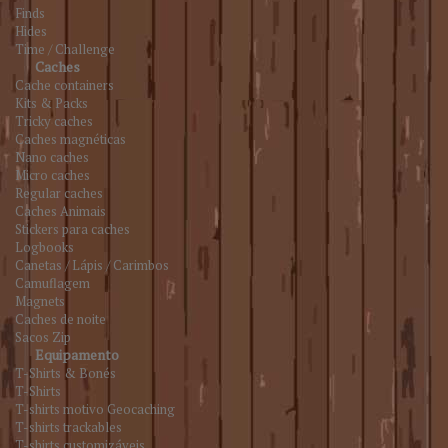
Finds
Hides
Time / Challenge
Caches
Cache containers
Kits & Packs
Tricky caches
Caches magnéticas
Nano caches
Micro caches
Regular caches
Caches Animais
Stickers para caches
Logbooks
Canetas / Lápis / Carimbos
Camuflagem
Magnets
Caches de noite
Sacos Zip
Equipamento
T-Shirts & Bonés
T-Shirts
T-shirts motivo Geocaching
T-shirts trackables
T-shirts customizáveis