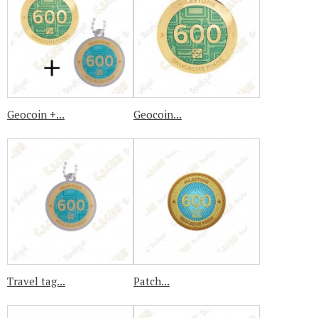
Geocoin +...
Geocoin...
Travel tag...
Patch...