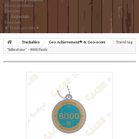
Novos produtos
Presales
Especiais
Especiais
★ Venda privada ★
Trackables
Geo Achievement® & Geo-score
Travel tag
"Milestone" - 8000 Finds