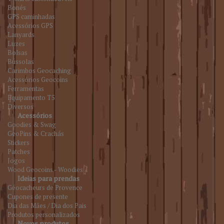
Bonés
GPS caminhadas
Acessórios GPS
Lanyards
Luzes
Bolsas
Bússolas
Carimbos Geocaching
Acessórios Geocoins
Ferramentas
Equipamento T5
Diversos
Acessórios
Goodies & Swag
GeoPins & Crachás
Stickers
Patches
Jogos
Wood Geocoins - Woodies
Ideias para prendas
Géocacheurs de Provence
Cupones de presente
Dia das Mães / Dia dos Pais
Produtos personalizados
Novos produtos