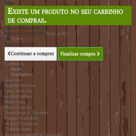
Total
Existe um produto no seu carrinho
de compras.
Total produtos (com IVA)
Total portes (com IVA)
Envio grátis!
IVA
0,00 €
Total (com IVA)
Continuar a comprar
Finalizar compra
Categorias
Início
Trackables
Geocoins
Regular Geocoins
Large Geocoins
Limited Editions
Name Tags
Micro Geocoins
Travel bugs & Travelers
Patches Trackables
Stickers Trackables
Têxtil trackable
Geo Achievement® & Geo-score