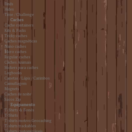
Finds
Hides
Time / Challenge
Caches
Cache containers
Kits & Packs
Tricky caches
Caches magnéticas
Nano caches
Micro caches
Regular caches
Caches Animais
Stickers para caches
Logbooks
Canetas / Lápis / Carimbos
Camuflagem
Magnets
Caches de noite
Sacos Zip
Equipamento
T-Shirts & Bonés
T-Shirts
T-shirts motivo Geocaching
T-shirts trackables
T-shirts customizáveis