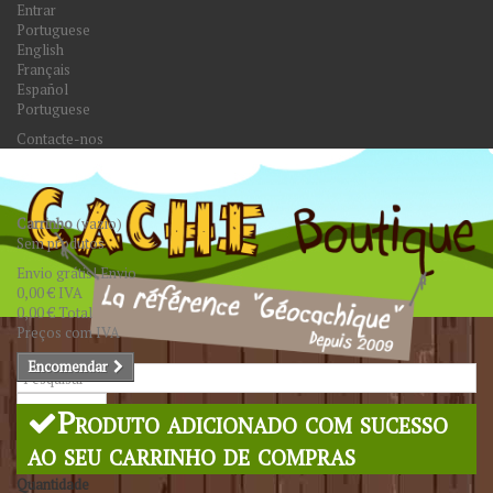
Entrar
Portuguese
English
Français
Español
Portuguese
Contacte-nos
Carrinho
(vazio)
Sem produtos
Envio grátis!
Envio
0,00 €
IVA
0,00 €
Total
Preços com IVA
Encomendar
Pesquisar
Produto adicionado com sucesso
ao seu carrinho de compras
Quantidade