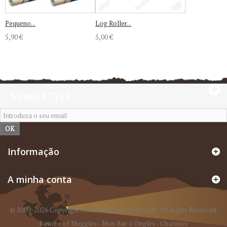
Pequeno...
Log Roller...
5,90 €
5,00 €
NEWSLETTER
OK
Informação
A minha conta
© 2009-2026 Copyright CacheBoutique - SAS iGilli. All Rights Reserved.
Beware of Muggles
-
Mon Bar à Ongles
-
Charmies