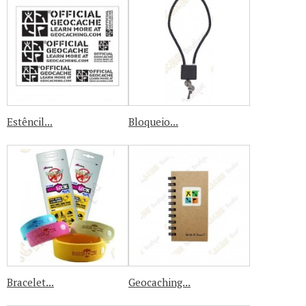
Estêncil...
Bloqueio...
Bracelet...
Geocaching...