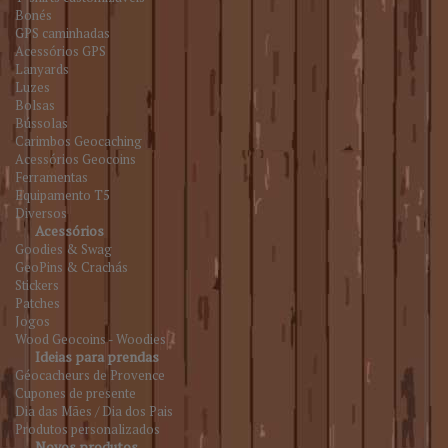
Bonés
GPS caminhadas
Acessórios GPS
Lanyards
Luzes
Bolsas
Bússolas
Carimbos Geocaching
Acessórios Geocoins
Ferramentas
Equipamento T5
Diversos
Acessórios
Goodies & Swag
GeoPins & Crachás
Stickers
Patches
Jogos
Wood Geocoins - Woodies
Ideias para prendas
Géocacheurs de Provence
Cupones de presente
Dia das Mães / Dia dos Pais
Produtos personalizados
Novos produtos