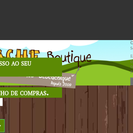
C
S
E
sso ao seu
0
0
P
nho de compras.