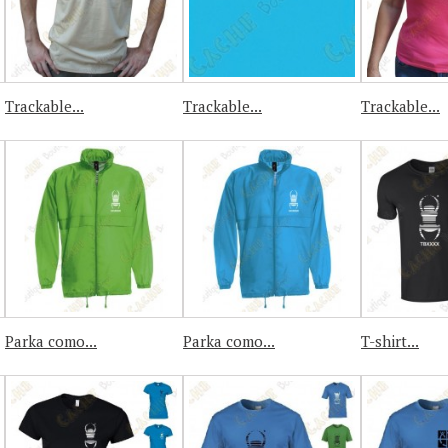
Trackable...
Trackable...
Trackable...
Parka como...
Parka como...
T-shirt...