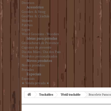
Diversos
Acessórios
Goodies & Swag
GeoPins & Crachás
Stickers
Patches
Jogos
Wood Geocoins - Woodies
Ideias para prendas
Géocacheurs de Provence
Cupones de presente
Dia das Mães / Dia dos Pais
Produtos personalizados
Novos produtos
Novos produtos
Presales
Especiais
Especiais
★ Venda privada ★
Trackables
Têxtil trackable
Bracelete Paraco