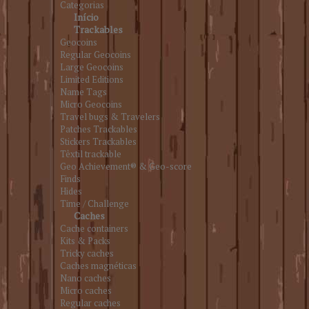
Categorias
Início
Trackables
Geocoins
Regular Geocoins
Large Geocoins
Limited Editions
Name Tags
Micro Geocoins
Travel bugs & Travelers
Patches Trackables
Stickers Trackables
Têxtil trackable
Geo Achievement® & Geo-score
Finds
Hides
Time / Challenge
Caches
Cache containers
Kits & Packs
Tricky caches
Caches magnéticas
Nano caches
Micro caches
Regular caches