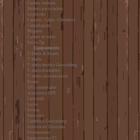
Caches Animais
Stickers para caches
Logbooks
Canetas / Lápis / Carimbos
Camuflagem
Magnets
Caches de noite
Sacos Zip
Equipamento
T-Shirts & Bonés
T-Shirts
T-shirts motivo Geocaching
T-shirts trackables
T-shirts customizáveis
Bonés
GPS caminhadas
Acessórios GPS
Lanyards
Luzes
Bolsas
Bússolas
Carimbos Geocaching
Acessórios Geocoins
Ferramentas
Equipamento T5