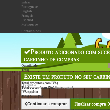
Entrar
Portuguese
English
Français
Español
Portuguese
Contacte-nos
Produto adicionado com suce
carrinho de compras
Quantidade
Total
Existe um produto no seu carri
Total produtos (com IVA)
Total portes (com IVA)
Envio grátis!
Pesquisar
IVA
0,00 €
Total (com IVA)
Continuar a comprar
Finalizar compra