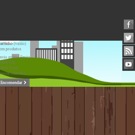
arrinho
(vazio)
em produtos
nvio grátis!
Envio
,00 €
IVA
,00 €
Total
reços com IVA
Encomendar