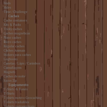
Finds
Hides
Time / Challenge
Caches
Cache containers
Kits & Packs
Tricky caches
Caches magnéticas
Nano caches
Micro caches
Regular caches
Caches Animais
Stickers para caches
Logbooks
Canetas / Lápis / Carimbos
Camuflagem
Magnets
Caches de noite
Sacos Zip
Equipamento
T-Shirts & Bonés
T-Shirts
T-shirts motivo Geocaching
T-shirts trackables
T-shirts customizáveis