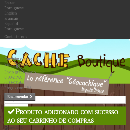
Entrar
Portuguese
English
Français
Español
Portuguese
Contacte-nos
Carrinho
(vazio)
Sem produtos
Envio grátis!
Envio
0,00 €
IVA
0,00 €
Total
Preços com IVA
Encomendar
Pesquisar
Produto adicionado com sucesso
ao seu carrinho de compras
Quantidade