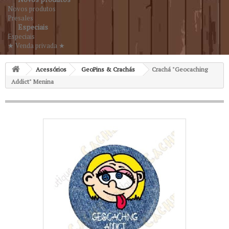
Novos produtos
Presales
Especiais
Especiais
★ Venda privada ★
Acessórios
GeoPins & Crachás
Crachá "Geocaching
Addict" Menina