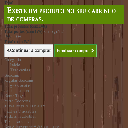
Total
Existe um produto no seu carrinho
de compras.
Total produtos (com IVA)
Total portes (com IVA)
Envio grátis!
IVA
0,00 €
Total (com IVA)
Continuar a comprar
Finalizar compra
Categorias
Início
Trackables
Geocoins
Regular Geocoins
Large Geocoins
Limited Editions
Name Tags
Micro Geocoins
Travel bugs & Travelers
Patches Trackables
Stickers Trackables
Têxtil trackable
Geo Achievement® & Geo-score