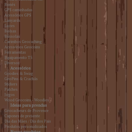
Bonés
GPS caminhadas
Acessórios GPS
Lanyards
Luzes
Bolsas
Bússolas
Carimbos Geocaching
Acessórios Geocoins
Ferramentas
Equipamento T5
Diversos
Acessórios
Goodies & Swag
GeoPins & Crachás
Stickers
Patches
Jogos
Wood Geocoins - Woodies
Ideias para prendas
Géocacheurs de Provence
Cupones de presente
Dia das Mães / Dia dos Pais
Produtos personalizados
Novos produtos