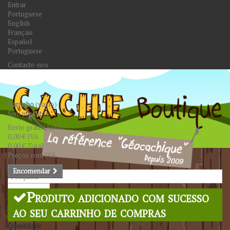
Entrar
Portuguese
English
Français
Español
Portuguese
Contacte-nos
Carrinho
(vazio)
Sem produtos
Envio grátis!
Envio
0,00 €
IVA
0,00 €
Total
Preços com IVA
Encomendar
Pesquisar
Produto adicionado com sucesso
ao seu carrinho de compras
Quantidade