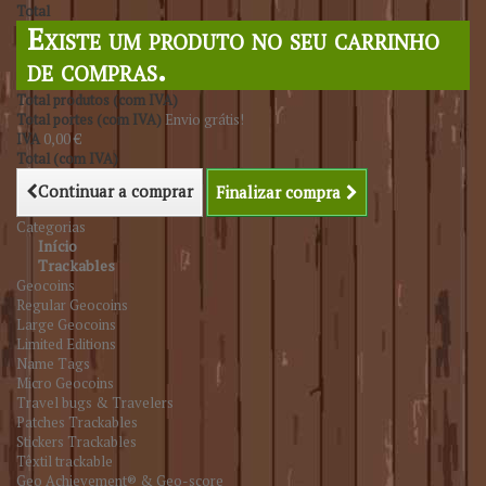
Total
Existe um produto no seu carrinho
de compras.
Total produtos (com IVA)
Total portes (com IVA)
Envio grátis!
IVA
0,00 €
Total (com IVA)
Continuar a comprar
Finalizar compra
Categorias
Início
Trackables
Geocoins
Regular Geocoins
Large Geocoins
Limited Editions
Name Tags
Micro Geocoins
Travel bugs & Travelers
Patches Trackables
Stickers Trackables
Têxtil trackable
Geo Achievement® & Geo-score