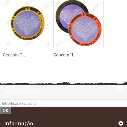
Geocoin "I...
Geocoin "I...
NEWSLETTER
OK
Informação