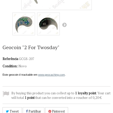
Geocoin "2 For Twosday"
Referência
GCGS-207
Condition:
Novo
Este geocoin é trackable em
www.geocaching.com
.
By buying this product you can collect up to
1
loyalty point
. Your cart
will total
1
point
that can be converted into a voucher of
0,20 €
.
Tweet
Partilhar
Pinterest