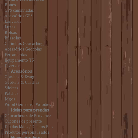
Bonés
GPS caminhadas
Acessórios GPS
Lanyards
Luzes
Bolsas
Bússolas
Carimbos Geocaching
Acessórios Geocoins
Ferramentas
Equipamento T5
Diversos
Acessórios
Goodies & Swag
GeoPins & Crachás
Stickers
Patches
Jogos
Wood Geocoins - Woodies
Ideias para prendas
Géocacheurs de Provence
Cupones de presente
Dia das Mães / Dia dos Pais
Produtos personalizados
Novos produtos