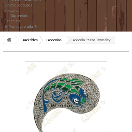
Novos produtos
Presales
Especiais
Especiais
★ Venda privada ★
Trackables
Geocoins
Geocoin "2 For Twosday"