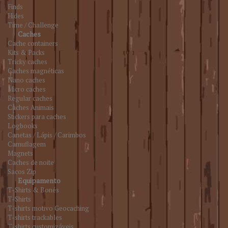
Finds
Hides
Time / Challenge
Caches
Cache containers
Kits & Packs
Tricky caches
Caches magnéticas
Nano caches
Micro caches
Regular caches
Caches Animais
Stickers para caches
Logbooks
Canetas / Lápis / Carimbos
Camuflagem
Magnets
Caches de noite
Sacos Zip
Equipamento
T-Shirts & Bonés
T-Shirts
T-shirts motivo Geocaching
T-shirts trackables
T-shirts customizáveis