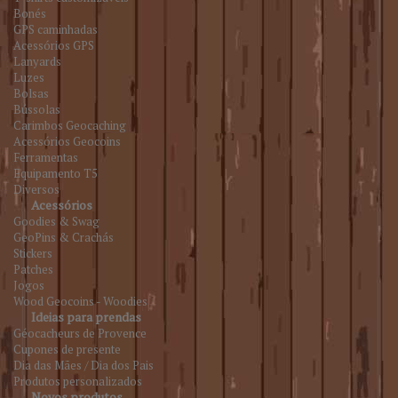
Bonés
GPS caminhadas
Acessórios GPS
Lanyards
Luzes
Bolsas
Bússolas
Carimbos Geocaching
Acessórios Geocoins
Ferramentas
Equipamento T5
Diversos
Acessórios
Goodies & Swag
GeoPins & Crachás
Stickers
Patches
Jogos
Wood Geocoins - Woodies
Ideias para prendas
Géocacheurs de Provence
Cupones de presente
Dia das Mães / Dia dos Pais
Produtos personalizados
Novos produtos