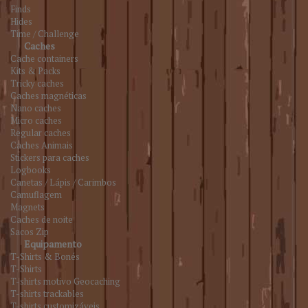
Finds
Hides
Time / Challenge
Caches
Cache containers
Kits & Packs
Tricky caches
Caches magnéticas
Nano caches
Micro caches
Regular caches
Caches Animais
Stickers para caches
Logbooks
Canetas / Lápis / Carimbos
Camuflagem
Magnets
Caches de noite
Sacos Zip
Equipamento
T-Shirts & Bonés
T-Shirts
T-shirts motivo Geocaching
T-shirts trackables
T-shirts customizáveis