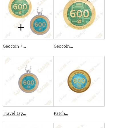
Geocoin +...
Geocoin...
Travel tag...
Patch...