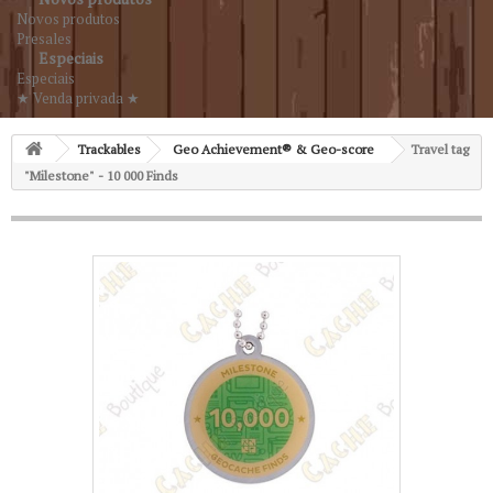
Novos produtos
Presales
Especiais
Especiais
★ Venda privada ★
Trackables
Geo Achievement® & Geo-score
Travel tag
"Milestone" - 10 000 Finds