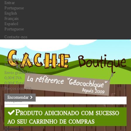
Entrar
Portuguese
English
Français
Español
Portuguese
Contacte-nos
Carrinho
(vazio)
Sem produtos
Envio grátis!
Envio
0,00 €
IVA
0,00 €
Total
Preços com IVA
Encomendar
Pesquisar
Produto adicionado com sucesso
ao seu carrinho de compras
Quantidade