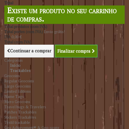
Total
Existe um produto no seu carrinho
de compras.
Total produtos (com IVA)
Total portes (com IVA)
Envio grátis!
IVA
0,00 €
Total (com IVA)
Continuar a comprar
Finalizar compra
Categorias
Início
Trackables
Geocoins
Regular Geocoins
Large Geocoins
Limited Editions
Name Tags
Micro Geocoins
Travel bugs & Travelers
Patches Trackables
Stickers Trackables
Têxtil trackable
Geo Achievement® & Geo-score